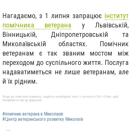
Нагадаємо, з 1 липня запрацює
інститут
помічника ветерана
у Львівській,
Вінницькій, Дніпропетровській та
Миколаївській областях. П
омічник
ветеранам є так званим мостом між
переходом до суспільного життя. Послуга
надаватиметься не лише ветеранам, але
й їх рідним.
Якщо ви помітили помилку, виділіть необхідний текст і натисніть Ctrl + Enter, щоб
повідомити про це редакцію
#помічник ветерана в Миколаєві
#Центр ветеранського розвитку Миколаїв