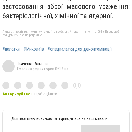
застосовання зброї масового ураження:
бактеріологічної, хімічної та ядерної.
Якщо ви помітили помилку, виділіть необхідний текст і натисніть Ctrl + Enter, щоб
повідомити про це редакцію
#палатки
#Миколаїв
#спецпалатки для деконтомінації
Ткаченко Альона
Головна редакторка 0512.ua
0,0
Авторизуйтесь
, щоб оцінити
Діліться цією новиною та підписуйтесь на наші канали