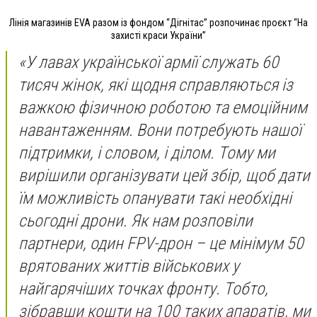
Лінія магазинів EVA разом із фондом “Дігнітас” розпочинає проєкт “На
захисті краси України”
«У лавах української армії служать 60
тисяч жінок, які щодня справляються із
важкою фізичною роботою та емоційним
навантаженням. Вони потребують нашої
підтримки, і словом, і ділом. Тому ми
вирішили організувати цей збір, щоб дати
їм можливість опанувати такі необхідні
сьогодні дрони. Як нам розповіли
партнери, один FPV-дрон – це мінімум 50
врятованих життів військових у
найгарячіших точках фронту. Тобто,
зібравши кошти на 100 таких апаратів, ми