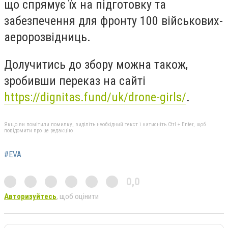
що спрямує їх на підготовку та
забезпечення для фронту 100 військових-
аеророзвідниць.
Долучитись до збору можна також,
зробивши переказ на сайті
https://dignitas.fund/uk/drone-girls/
.
Якщо ви помітили помилку, виділіть необхідний текст і натисніть Ctrl + Enter, щоб
повідомити про це редакцію
#EVA
0,0
Авторизуйтесь
, щоб оцінити