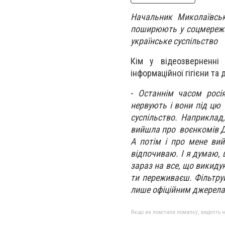
Начальник Миколаївськ
поширюють у соцмережах
українське суспільство
Кім у відеозверненні 
інформаційної гігієни т
-
Останнім часом росі
нервують і вони під цю 
суспільство. Наприклад
вийшла про воєнкомів Дні
А потім і про мене ви
відпочиваю. І я думаю, 
зараз на все, що викидую
ти переживаєш. Фільтруй
лише офіційним джерел
Якщо ви помітили помилку, виділіть нео