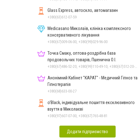
Glass Express, автоскло, автомагазин
+380(63)612-07-59
Medicasano Миколаїв, клініка комплексного
консервативного лікування
+380(67)009-06-00, +380(99)029-96-00
Точка Смаку, оптова-роздрібна база
продовольчих товарів, Пшенична О.І.
+380(67)486-52-20, +380(99)110-49-10, +380(67)512-20-35
Анонімний Кабінет "КАРАТ" - Медичний Гіпноз та
Гіпнотерапія
+380(68)633-00-27
o'Black, індивідуальне пошиття ексклюзивного
взуття в Миколаєві
+380(97)607-07-00, +380(67)765-48-81
Додати підприємство