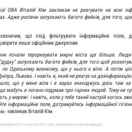
ої ОВА Віталій Кім закликав не реагувати на всю інф
. Адже росіяни запускають багато фейків, для того, що
зазначив, що слід фільтрувати інформаційне поле, д
а довіряти лише офіційним джерелам.
яни почали тероризувати мирні міста ще більше. Люди
"дудку" запускають багато фейків, для того щоб розхитув
, по Одеському воєнкому, що у нього є віла. А потім ціл
пра, Львова. І навіть я, який не реагує на дезінформацію: 
йшло, що у мене віла і я зараз знаходжусь десь там з
що мабуть я погано подумав про гарних людей. Тому не тр
ть у мережі і навіть, коли у тебе такий настрій когось зв
те інформаційне поле, дотримуйтесь інформаційної гігієни
ам
,- закликав Віталій Кім.
бхідний текст і натисніть Ctrl + Enter, щоб повідомити про це редакцію