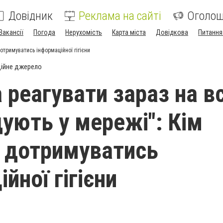
Довідник
Реклама на сайті
Оголо
Вакансії
Погода
Нерухомість
Карта міста
Довідкова
Питання
отримуватись інформаційної гігієни
ійне джерело
 реагувати зараз на вс
ують у мережі": Кім
 дотримуватись
йної гігієни