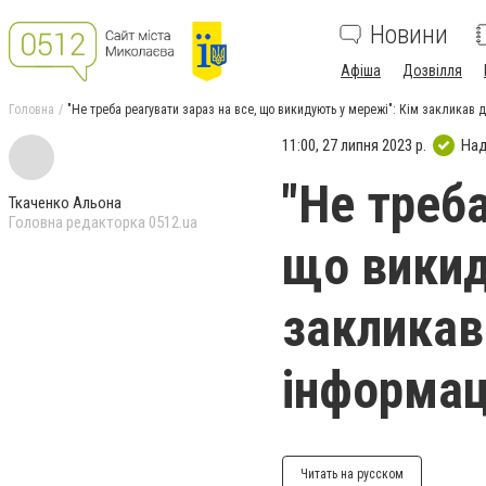
Новини
Афіша
Дозвілля
Головна
"Не треба реагувати зараз на все, що викидують у мережі": Кім закликав д
11:00, 27 липня 2023 р.
Над
"Не треба
Ткаченко Альона
Головна редакторка 0512.ua
що викид
закликав
інформаці
Читать на русском