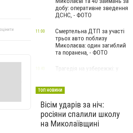
Миколаєві та 40 займань за
добу: оперативне зведення
ДСНС, - ФОТО
 оцінити
Смертельна ДТП за участі
11:00
трьох авто поблизу
Миколаєва: один загиблий
та поранена, - ФОТО
Трагедія на узбережжі: у
10:40
Коблевому через вибух міни
у морі загинув чоловік, ще
дві жінки поранені
ТОП НОВИНИ
Вісім ударів за ніч:
росіяни спалили школу
на Миколаївщині