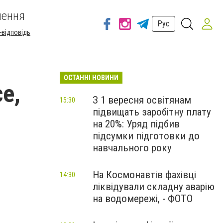
шення
Рус
-відповідь
ОСТАННІ НОВИНИ
е,
З 1 вересня освітянам
15:30
підвищать заробітну плату
на 20%: Уряд підбив
підсумки підготовки до
навчального року
На Космонавтів фахівці
14:30
ліквідували складну аварію
на водомережі, - ФОТО