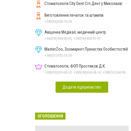
Стоматологія City Dent Сіті Дент у Миколаєві
Виготовлення печаток та штампів
+380(66)000-76-28
Авіценна Медікал, медичний центр
+380(93)594-00-05, +380(96)400-97-97
MasterZoo, Зоомаркет Пухнастих Особистостей
+380(97)955-35-39
Стоматологія, ФОП Простяков Д.К.
+380(95)939-60-53, +380(98)656-04-14, +380(51)248-99-08, +380(50)159-88-74
Додати підприємство
ОГОЛОШЕННЯ