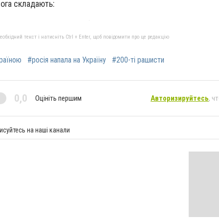
рога складають:
бхідний текст і натисніть Ctrl + Enter, щоб повідомити про це редакцію
країною
#росія напала на Україну
#200-ті рашисти
0,0
Оцініть першим
Авторизируйтесь
, ч
исуйтесь на наші канали