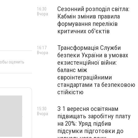
Сезонний розподіл світла:
16:30
Вчора
Кабмін змінив правила
формування переліків
критичних об'єктів
Трансформація Служби
16:17
Вчора
безпеки України в умовах
екзистенційної війни:
тобы оценить
баланс між
євроінтеграційними
стандартами та безпековою
стійкістю
З 1 вересня освітянам
15:30
Вчора
підвищать заробітну плату
на 20%: Уряд підбив
підсумки підготовки до