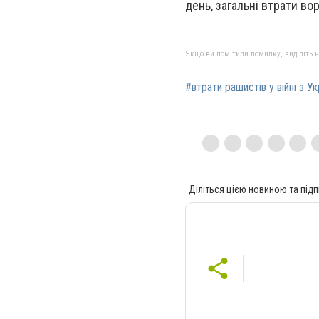
день, загальні втрати во
Якщо ви помітили помилку, виділіть нео
#втрати рашистів у війні з У
Діліться цією новиною та підп