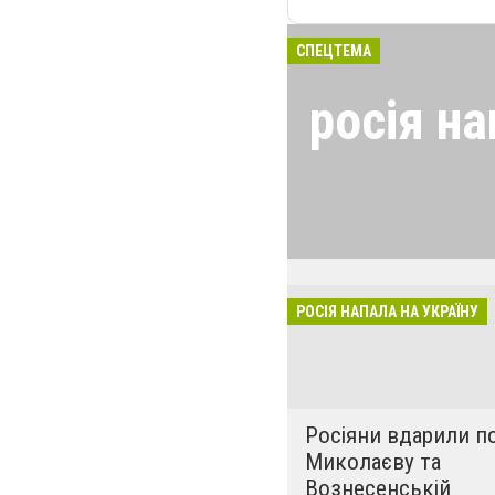
СПЕЦТЕМА
росія на
24 лютого росія
виглядом спецоп
обстрілюють бу
лікарні. Не гре
розкрадати буд
РОСІЯ НАПАЛА НА УКРАЇНУ
за нашу свободу
Росіяни вдарили п
Миколаєву та
Вознесенській