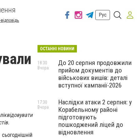
шення
Рус
-відповідь
ОСТАННІ НОВИНИ
ували
До 20 серпня продовжили
18:30
Вчора
прийом документів до
військових вишів: деталі
вступної кампанії-2026
Наслідки атаки 2 серпня: у
17:30
Вчора
Корабельному районі
ліквідовувати
підготовують
стів.
пошкоджений ліцей до
відновлення
 сьогоднішній