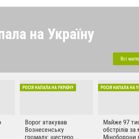
пала на Україну
 напала на Україну під
ерації. Зараз рашисти
Всі мате
динки, дитсадки,школи,
бують вбивати мирних та
инки в селах. Ми боремось
РОСІЯ НАПАЛА НА УКРАЇНУ
РОСІЯ НАПАЛА НА У
!!
о
Ворог атакував
Майже 97 ти
Вознесенську
обстрілів за 
громаду: шестеро
Міноборони 