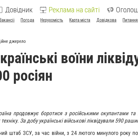
Довідник
Реклама на сайті
Оголо
Вакансії
Погода
Нерухомість
Карта міста
Довідкова
Питання
ійне джерело
країнські воїни ліквід
0 росіян
аїна продовжує боротися з російськими окупантами та 
х техніку. За добу українські військові ліквідували 590 раши
ий штаб ЗСУ, за час війни, з 24 лютого минулого року по