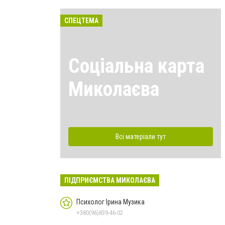
СПЕЦТЕМА
Соціальна карта
Миколаєва
Всі матеріали тут
ПІДПРИЄМСТВА МИКОЛАЄВА
Психолог Ірина Музика
+380(96)839-46-02