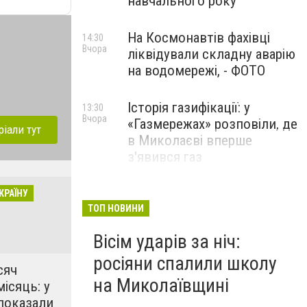
навчального року
На Космонавтів фахівці
14:30
Вчора
ліквідували складну аварію
на водомережі, - ФОТО
Історія газифікації: у
13:30
Вчора
«Газмережах» розповіли, де
ріали тут
в Миколаєві вперше
з'явився газ
Літній відпочинок у
КРАЇНУ
13:00
Вчора
Миколаєві 2026: шукаємо
ТОП НОВИНИ
нові враження та
Вісім ударів за ніч:
перезавантаження
росіяни спалили школу
ПАРТНЕРСЬКИЙ СПЕЦПРОЄКТ
сяч
на Миколаївщині
місяць: у
показали