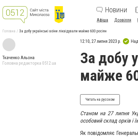
Новини
Афіша
Дозвілля
Головна
За добу українські воїни ліквідували майже 600 росіян
12:10, 27 липня 2023 р.
Над
За добу у
Ткаченко Альона
Головна редакторка 0512.ua
майже 60
Читать на русском
Станом на 27 липня Укр
особовий склад орків і ї
Як повідомляє Генеральн