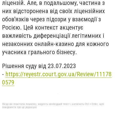
ліцензій. Але, в подальшому, частина з
них відсторонена від своїх ліцензійних
обов'язків через підозри у взаємодії з
Росією. Цей контекст акцентує
важливість диференціації легітимних і
незаконних онлайн-казино для кожного
учасника грального бізнесу.
Рішення суду від 23.07.2023
-
https://reyestr.court.gov.ua/Review/11178
0579
Якщо ви помітили помилку, виділіть необхідний текст і натисніть Ctrl + Enter, щоб
повідомити про це редакцію