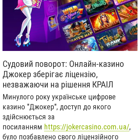
Судовий поворот: Онлайн-казино
Джокер зберігає ліцензію,
незважаючи на рішення КРАІЛ
Минулого року українське цифрове
казино "Джокер", доступ до якого
здійснюється за
посиланням
https://jokercasino.com.ua/
,
було позбавлено свого ліцензійного