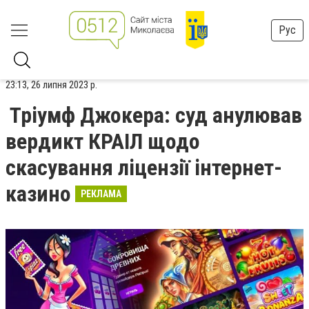
Рус
23:13, 26 липня 2023 р.
Тріумф Джокера: суд анулював
вердикт КРАІЛ щодо
скасування ліцензії інтернет-
казино
РЕКЛАМА