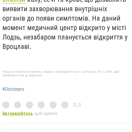
виявити захворювання внутрішніх
органів до появи симптомів. На даний
момент медичний центр відкрито у місті
Лодзь, незабаром планується відкриття у
Вроцлаві.
Якщо ви помітили помилку, виділіть необхідний текст і натисніть Ctrl + Enter, щоб
повідомити про це редакцію
#Doctorpro
0,0
Авторизуйтесь
, щоб оцінити