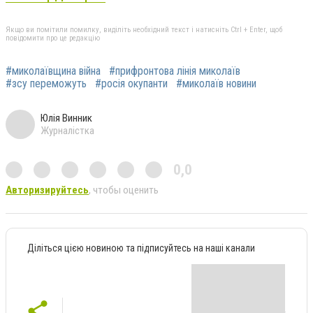
Якщо ви помітили помилку, виділіть необхідний текст і натисніть Ctrl + Enter, щоб
повідомити про це редакцію
#миколаївщина війна
#прифронтова лінія миколаїв
#зсу переможуть
#росія окупанти
#миколаїв новини
Юлія Винник
Журналістка
0,0
Авторизируйтесь
, чтобы оценить
Діліться цією новиною та підписуйтесь на наші канали