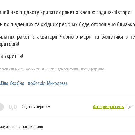
ний час підльоту крилатих ракет з Каспію година-півтори!
и по південних та східних регіонах буде оголошено близько
латих ракет з акваторії Чорного моря та балістики з те
риторій!
в укриття!
бхідний текст і натисніть Ctrl + Enter, щоб повідомити про це редакцію
війна Україна
#обстріл Миколаєва
0,0
Оцініть першим
Авторизуйтесь
, щоб
исуйтесь на наші канали