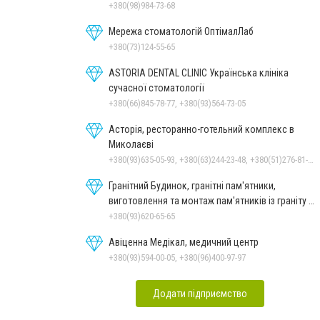
+380(98)984-73-68
Мережа стоматологій ОптімалЛаб
+380(73)124-55-65
ASTORIA DENTAL CLINIC Українська клініка
сучасної стоматології
+380(66)845-78-77, +380(93)564-73-05
Асторія, ресторанно-готельний комплекс в
Миколаєві
+380(93)635-05-93, +380(63)244-23-48, +380(51)276-81-65, +380(93)361-03-37, +380(95)172-60-42, +380(51)277-66-77, +380(68)916-39-76
Гранітний Будинок, гранітні пам'ятники,
виготовлення та монтаж пам'ятників із граніту в
Миколаєві
+380(93)620-65-65
Авіценна Медікал, медичний центр
+380(93)594-00-05, +380(96)400-97-97
Додати підприємство