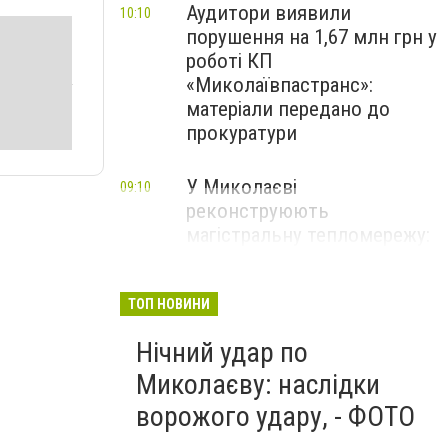
Аудитори виявили
10:10
порушення на 1,67 млн грн у
роботі КП
«Миколаївпастранс»:
матеріали передано до
прокуратури
У Миколаєві
09:10
реконструюють
магістральну тепломережу:
замінять 350 метрів труб, -
ФОТО
ТОП НОВИНИ
Нічний удар по
Миколаєву: наслідки
ворожого удару, - ФОТО