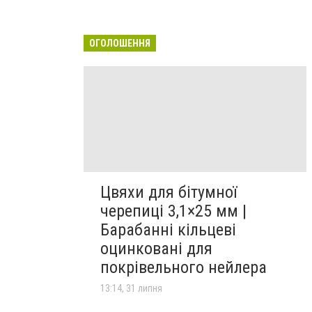
ОГОЛОШЕННЯ
Цвяхи для бітумної
черепиці 3,1×25 мм |
Барабанні кільцеві
оцинковані для
покрівельного нейлера
13:14, 31 липня