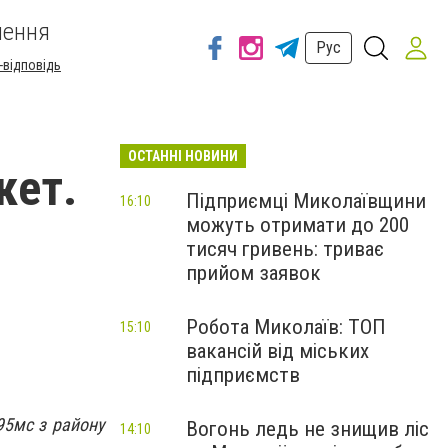
шення
Рус
-відповідь
ОСТАННІ НОВИНИ
кет.
Підприємці Миколаївщини
16:10
можуть отримати до 200
тисяч гривень: триває
прийом заявок
Робота Миколаїв: ТОП
15:10
вакансій від міських
підприємств
95мс з району
Вогонь ледь не знищив ліс
14:10