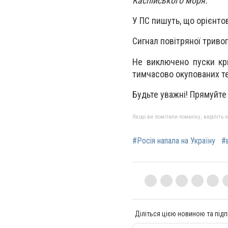
Каспійського моря.
У ПС пишуть, що орієнтов
Сигнал повітряної тривог
Не виключено пуски кри
тимчасово окупованих те
Будьте уважні! Прямуйте 
Якщо ви помітили помилку, виділіть нео
#Росія напала на Україну
#
Діліться цією новиною та підп