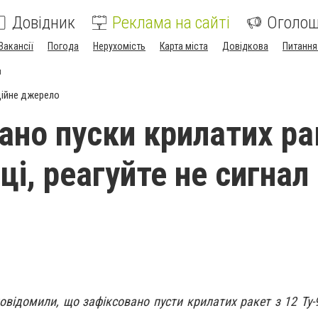
Довідник
Реклама на сайті
Оголо
Вакансії
Погода
Нерухомість
Карта міста
Довідкова
Питання
и
ійне джерело
ано пуски крилатих ра
і, реагуйте не сигнал
повідомили, що зафіксовано пусти крилатих ракет з 12 Ту-