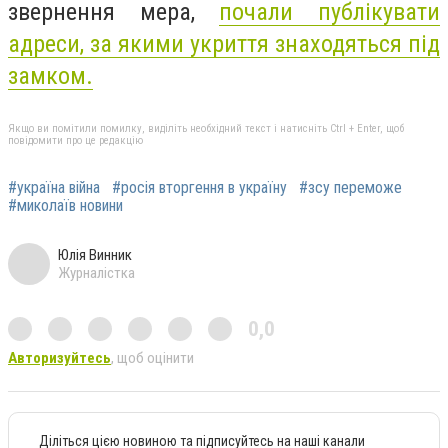
звернення мера,
почали публікувати
адреси, за якими укриття знаходяться під
замком.
Якщо ви помітили помилку, виділіть необхідний текст і натисніть Ctrl + Enter, щоб
повідомити про це редакцію
#україна війна
#росія вторгення в україну
#зсу переможе
#миколаїв новини
Юлія Винник
Журналістка
0,0
Авторизуйтесь
, щоб оцінити
Діліться цією новиною та підписуйтесь на наші канали