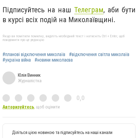
Підписуйтесь на наш
Телеграм
, аби бути
в курсі всіх подій на Миколаївщині.
Якщо ви помітили помилку, виділіть необхідний текст і натисніть Ctrl + Enter, щоб
повідомити про це редакцію
#планові відключення миколаїв
#відключення світла миколаїв
#україна війна
#новини миколаєва
Юлія Винник
Журналістка
0,0
Авторизуйтесь
, щоб оцінити
Діліться цією новиною та підписуйтесь на наші канали