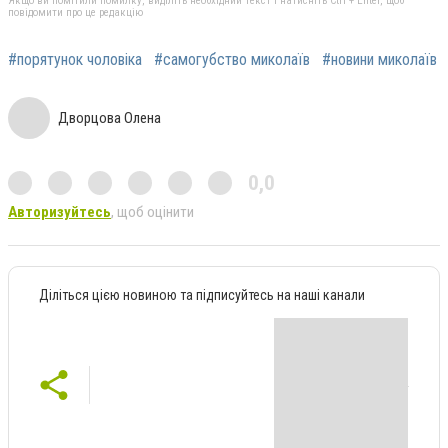
Якщо ви помітили помилку, виділіть необхідний текст і натисніть Ctrl + Enter, щоб
повідомити про це редакцію
#порятунок чоловіка
#самогубство миколаїв
#новини миколаїв
Дворцова Олена
0,0
Авторизуйтесь
, щоб оцінити
Діліться цією новиною та підписуйтесь на наші канали