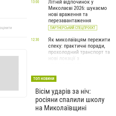
Літній відпочинок у
13:00
Миколаєві 2026: шукаємо
нові враження та
перезавантаження
 оцінити
ПАРТНЕРСЬКИЙ СПЕЦПРОЄКТ
Як миколаївцям пережити
12:30
спеку: практичні поради,
прохолодний транспорт та
нові локації з
«туманчиками»
Смертельна пожежа в
11:40
ТОП НОВИНИ
Миколаєві та 40 займань за
Вісім ударів за ніч:
добу: оперативне зведення
ДСНС, - ФОТО
росіяни спалили школу
на Миколаївщині