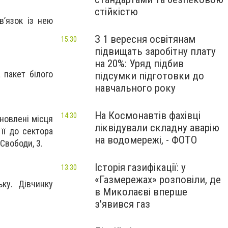
стійкістю
в’язок із нею
З 1 вересня освітянам
15:30
підвищать заробітну плату
на 20%: Уряд підбив
 пакет білого
підсумки підготовки до
навчального року
На Космонавтів фахівці
14:30
новлені місця
ліквідували складну аварію
її до сектора
на водомережі, - ФОТО
 Свободи, 3.
Історія газифікації: у
13:30
«Газмережах» розповіли, де
ку. Дівчинку
в Миколаєві вперше
з'явився газ