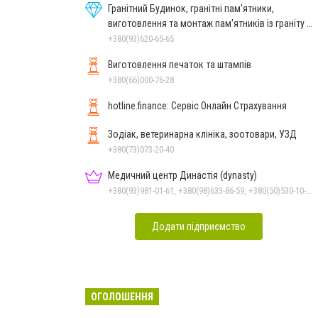
Гранітний Будинок, гранітні пам'ятники,
виготовлення та монтаж пам'ятників із граніту в
Миколаєві
+380(93)620-65-65
Виготовлення печаток та штампів
+380(66)000-76-28
hotline.finance: Сервіс Онлайн Страхування
Зодіак, ветеринарна клініка, зоотовари, УЗД
+380(73)073-20-40
Медичний центр Династія (dynasty)
+380(93)981-01-61, +380(98)633-86-59, +380(50)530-10-31
Додати підприємство
ОГОЛОШЕННЯ