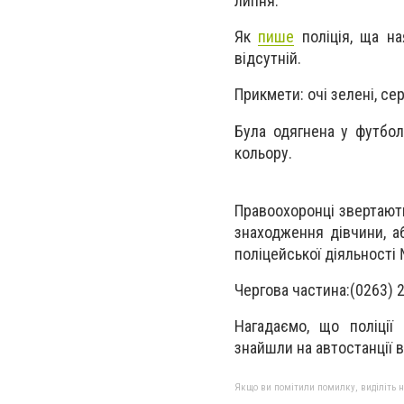
липня.
Як
пише
поліція, ща на
відсутній.
Прикмети: очі зелені, се
Була одягнена у футбол
кольору.
Правоохоронці звертают
знаходження дівчини, а
поліцейської діяльності
Чергова частина:(0263) 
Нагадаємо, що поліції
знайшли на автостанції в
Якщо ви помітили помилку, виділіть нео