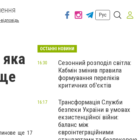
шення
Рус
-відповідь
ОСТАННІ НОВИНИ
 яка
Сезонний розподіл світла:
16:30
Кабмін змінив правила
 ще
формування переліків
критичних об'єктів
Трансформація Служби
16:17
безпеки України в умовах
екзистенційної війни:
баланс між
євроінтеграційними
елинове ще 17
стандартами та безпековою