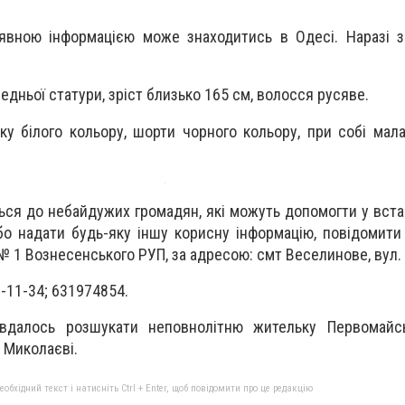
явною інформацією може знаходитись в Одесі. Наразі з
редньої статури, зріст близько 165 см, волосся русяве.
ку білого кольору, шорти чорного кольору, при собі мала
ься до небайдужих громадян, які можуть допомогти у вста
бо надати будь-яку іншу корисну інформацію, повідомити 
 № 1 Вознесенського РУП, за адресою: смт Веселинове, вул.
2-11-34; 631974854.
 вдалось розшукати неповнолітню жительку Первомайсь
 Миколаєві.
бхідний текст і натисніть Ctrl + Enter, щоб повідомити про це редакцію