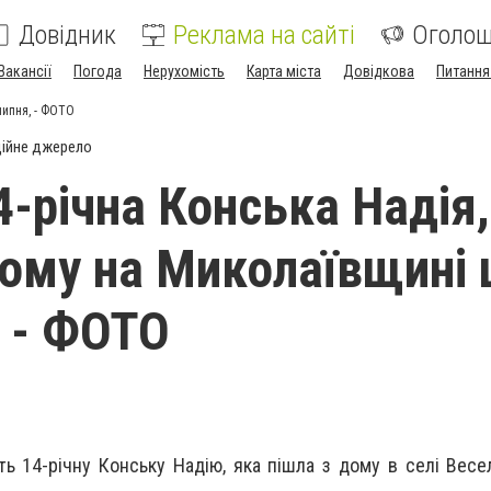
Довідник
Реклама на сайті
Оголо
Вакансії
Погода
Нерухомість
Карта міста
Довідкова
Питання
липня, - ФОТО
ійне джерело
4-річна Конська Надія,
дому на Миколаївщині
, - ФОТО
ь 14-річну Конську Надію, яка пішла з дому в селі Вес