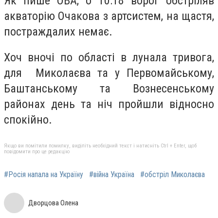
Як пише ОВА, о 10:18 ворог обстріляв
акваторію Очакова з артсистем, на щастя,
постраждалих немає.
Хоч вночі по області в лунала тривога,
для Миколаєва та у Первомайському,
Баштанському та Вознесенському
районах день та ніч пройшли відносно
спокійно.
Якщо ви помітили помилку, виділіть необхідний текст і натисніть Ctrl + Enter, щоб
повідомити про це редакцію
#Росія напала на Україну
#війна Україна
#обстріл Миколаєва
Дворцова Олена