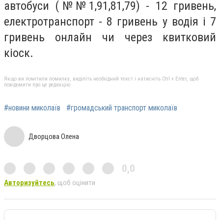
автобуси (№№1,91,81,79) - 12 гривень,
електротранспорт - 8 гривень у водія і 7
гривень онлайн чи через квитковий
кіоск.
Якщо ви помітили помилку, виділіть необхідний текст і натисніть Ctrl + Enter, щоб
повідомити про це редакцію
#новини миколаїв
#громадський транспорт миколаїв
Дворцова Олена
0,0
Авторизуйтесь
, щоб оцінити