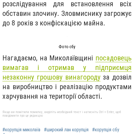
розслідування для встановлення всіх
обставин злочину. Зловмиснику загрожує
до 8 років з конфіскацією майна.
Фото сбу
Нагадаємо, на Миколаївщині
посадовець
вимагав і отримав у підприємця
незаконну грошову винагороду
за дозвіл
на виробництво і реалізацію продуктами
харчування на території області.
Якщо ви помітили помилку, виділіть необхідний текст і натисніть Ctrl + Enter, щоб
повідомити про це редакцію
#корупція миколаїв
#широкий лан корупція
#корупція сбу