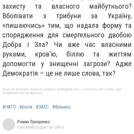
захисту та власного майбутнього?
Вболівати з трибуни за Україну,
«пишаючись» тим, що надала форму та
спорядження для смертельного двобою
Добра і Зла? Чи вже час власними
руками, кров’ю, біллю та життям
допомогти у знищенні загрози? Адже
Демократія – це не лише слова, так?
Якщо ви помітили помилку, виділіть необхідний текст і натисніть Ctrl + Enter, щоб
повідомити про це редакцію
#НАТО
#росія
#ЗАЕС
#Вільнюс
Роман Лазоренко
Головний редактор сайту