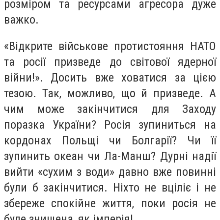
розміром та ресурсами агресора дуже
важко.
«Відкрите військове протистояння НАТО
та росії призведе до світової ядерної
війни!». Досить вже ховатися за цією
тезою. Так, можливо, що й призведе. А
чим може закінчитися для Заходу
поразка України? Росія зупиниться на
кордонах Польщі чи Болгарії? Чи її
зупинить океан чи Ла-Манш? Дурні надії
вийти «сухим з води» давно вже повинні
були б закінчитися. Ніхто не вціліє і не
збереже спокійне життя, поки росія не
буде знищена, як імперія!