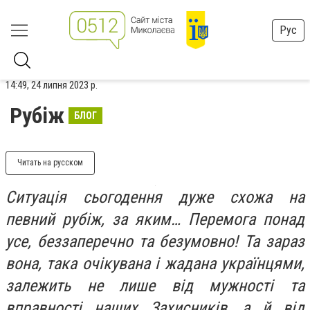
Рус
14:49, 24 липня 2023 р.
Рубіж
БЛОГ
Читать на русском
Ситуація сьогодення дуже схожа на
певний рубіж, за яким… Перемога понад
усе, беззаперечно та безумовно! Та зараз
вона, така очікувана і жадана українцями,
залежить не лише від мужності та
вправності наших Захисників, а й від