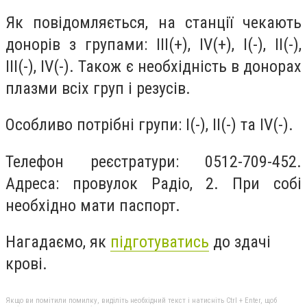
Як повідомляється, на станції чекають
донорів з групами:
III(+), IV(+), I(-), II(-),
III(-), IV(-).
Також є необхідність в донорах
плазми всіх груп і резусів.
Особливо потрібні групи:
I(-), II(-) та IV(-).
Телефон реєстратури: 0512-709-452.
Адреса: провулок Радіо, 2. При собі
необхідно мати паспорт.
Нагадаємо, як
підготуватись
до здачі
крові.
Якщо ви помітили помилку, виділіть необхідний текст і натисніть Ctrl + Enter, щоб