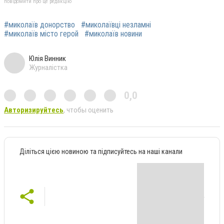
повідомити про це редакцію
#миколаїв донорство
#миколаївці незламні
#миколаїв місто герой
#миколаїв новини
Юлія Винник
Журналістка
0,0
Авторизируйтесь
, чтобы оценить
Діліться цією новиною та підписуйтесь на наші канали