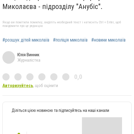
Миколаєва - підрозділу "Анубіс".
Якщо ви помітили помилку, виділіть необхідний текст і натисніть Ctrl + Enter, щоб
повідомити про це редакцію
#розшук дітей миколаїв
#поліція миколаїв
#новини миколаїв
Юлія Винник
Журналістка
0,0
Авторизуйтесь
, щоб оцінити
Діліться цією новиною та підписуйтесь на наші канали