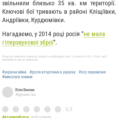
звільнили близько 35 кв. км території.
Ключові бої тривають в районі Кліщіївки,
Андріївки, Курдюмівки.
Нагадаємо, у 2014 році росія "
не мала
гіперзвукової зброї
".
Якщо ви помітили помилку, виділіть необхідний текст і натисніть Ctrl + Enter, щоб
повідомити про це редакцію
#україна війна
#росія вторгення в україну
#зсу переможе
#миколаїв новини
Юлія Винник
Журналістка
0,0
Авторизуйтесь
, щоб оцінити