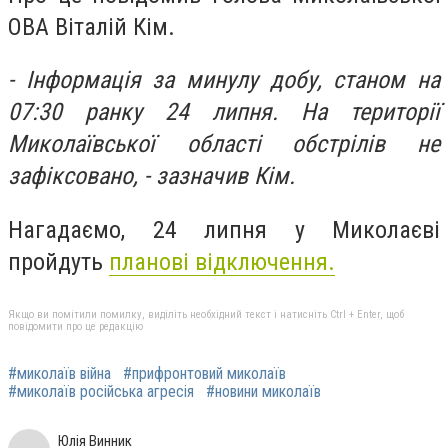
ОВА Віталій Кім.
- Інформація за минулу добу, станом на
07:30 ранку 24 липня. На території
Миколаївської області обстрілів не
зафіксовано, - зазначив Кім.
Нагадаємо, 24 липня у Миколаєві
пройдуть
планові відключення.
Якщо ви помітили помилку, виділіть необхідний текст і натисніть Ctrl + Enter, щоб
повідомити про це редакцію
#миколаїв війна
#прифронтовий миколаїв
#миколаїв російська агресія
#новини миколаїв
Юлія Винник