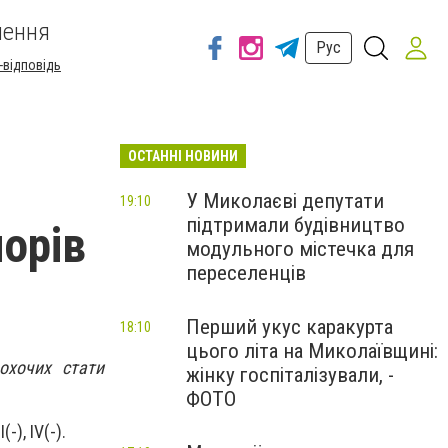
шення
Рус
-відповідь
ОСТАННІ НОВИНИ
У Миколаєві депутати
19:10
підтримали будівництво
норів
модульного містечка для
переселенців
Перший укус каракурта
18:10
цього літа на Миколаївщині:
охочих стати
жінку госпіталізували, -
ФОТО
II(-), IV(-).