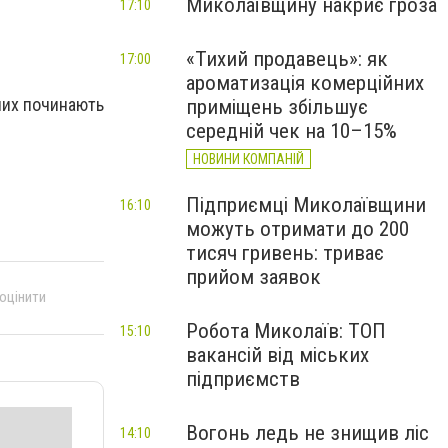
Миколаївщину накриє гроза
17:10
.
«Тихий продавець»: як
17:00
ароматизація комерційних
чих починають
приміщень збільшує
середній чек на 10–15%
НОВИНИ КОМПАНІЙ
Підприємці Миколаївщини
16:10
можуть отримати до 200
тисяч гривень: триває
прийом заявок
 оцінити
Робота Миколаїв: ТОП
15:10
вакансій від міських
підприємств
Вогонь ледь не знищив ліс
14:10