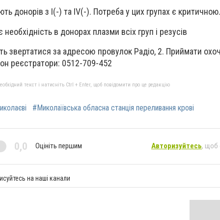
ь донорів з I(-) та IV(-). Потреба у цих групах є критичною
 необхідність в донорах плазми всіх груп і резусів
ь звертатися за адресою провулок Радіо, 2. Приймати охо
ефон реєстратори: 0512-709-452
бхідний текст і натисніть Ctrl + Enter, щоб повідомити про це редакцію
иколаєві
#Миколаївська обласна станція переливання крові
0,0
Оцініть першим
Авторизуйтесь
, щоб
исуйтесь на наші канали