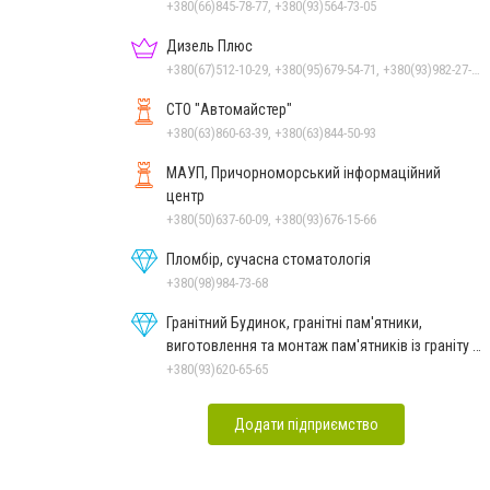
+380(66)845-78-77, +380(93)564-73-05
Дизель Плюс
+380(67)512-10-29, +380(95)679-54-71, +380(93)982-27-24, +380(67)785-45-70, +380(51)248-33-48
СТО "Автомайстер"
+380(63)860-63-39, +380(63)844-50-93
МАУП, Причорноморський інформаційний
центр
+380(50)637-60-09, +380(93)676-15-66
Пломбір, сучасна стоматологія
+380(98)984-73-68
Гранітний Будинок, гранітні пам'ятники,
виготовлення та монтаж пам'ятників із граніту в
Миколаєві
+380(93)620-65-65
Додати підприємство