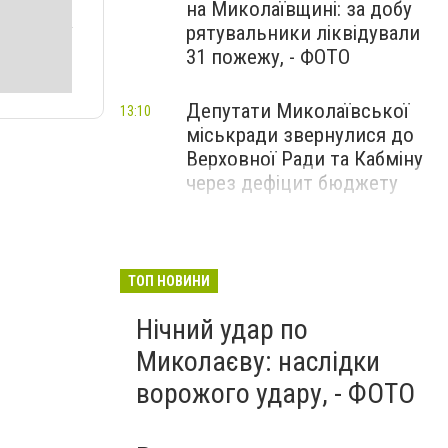
на Миколаївщині: за добу
рятувальники ліквідували
31 пожежу, - ФОТО
Депутати Миколаївської
13:10
міськради звернулися до
Верховної Ради та Кабміну
через дефіцит бюджету
ТОП НОВИНИ
Нічний удар по
Миколаєву: наслідки
ворожого удару, - ФОТО