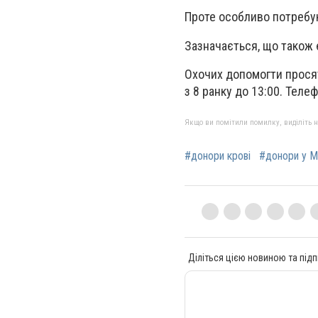
Проте особливо потребуют
Зазначається, що також є
Охочих допомогти просят
з 8 ранку до 13:00. Тел
Якщо ви помітили помилку, виділіть нео
#донори крові
#донори у М
Діліться цією новиною та підп