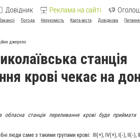
Довідник
Реклама на сайті
Оголо
Вакансії
Погода
Нерухомість
Карта міста
Довідкова
Питання
ійне джерело
иколаївська станція
ння крові чекає на до
а обласна станція переливання крові буде приймати 
ібні люди саме з такими групами крові:
III(+), IV(+), I(-), II(-), I