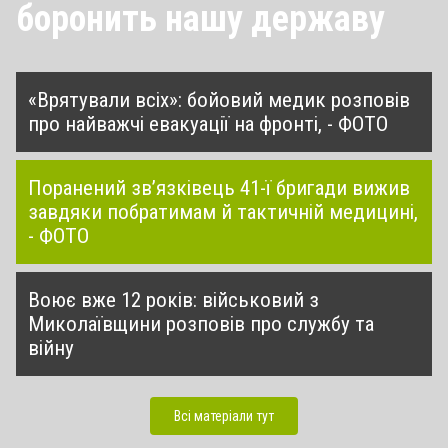
боронить нашу державу
«Врятували всіх»: бойовий медик розповів
про найважчі евакуації на фронті, - ФОТО
Поранений зв’язківець 41-ї бригади вижив
завдяки побратимам й тактичній медицині,
- ФОТО
Воює вже 12 років: військовий з
Миколаївщини розповів про службу та
війну
Всі матеріали тут