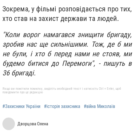
Зокрема, у фільмі розповідається про тих,
хто став на захист держави та людей.
"Коли ворог намагався знищити бригаду,
зробив нас ще сильнішими. Тож, де б ми
не були, і хто б перед нами не стояв, ми
будемо битися до Перемоги", - пишуть в
36 бригаді.
Якщо ви помітили помилку, виділіть необхідний текст і натисніть Ctrl + Enter, щоб
повідомити про це редакцію
#Захисники України
#історія захисника
#війна Миколаїв
Дворцова Олена