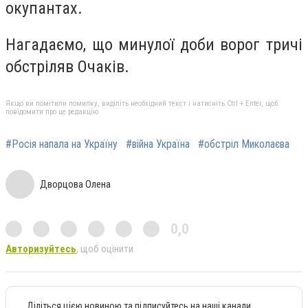
окупантах.
Нагадаємо, що минулої доби ворог тричі
обстріляв Очаків.
Якщо ви помітили помилку, виділіть необхідний текст і натисніть Ctrl + Enter, щоб
повідомити про це редакцію
#Росія напала на Україну
#війна Україна
#обстріл Миколаєва
Дворцова Олена
0,0
Авторизуйтесь
, щоб оцінити
Діліться цією новиною та підписуйтесь на наші канали