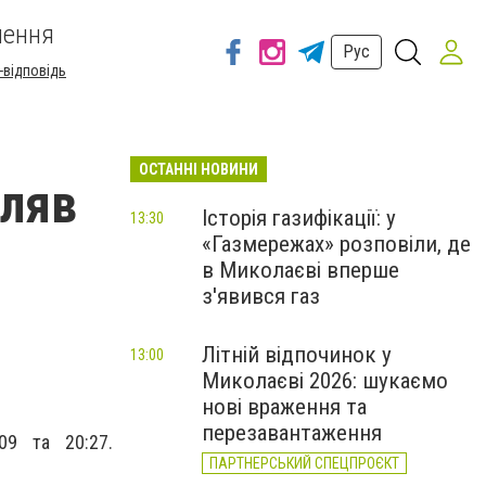
шення
Рус
-відповідь
ОСТАННІ НОВИНИ
іляв
Історія газифікації: у
13:30
«Газмережах» розповіли, де
в Миколаєві вперше
з'явився газ
Літній відпочинок у
13:00
Миколаєві 2026: шукаємо
нові враження та
перезавантаження
09 та 20:27.
ПАРТНЕРСЬКИЙ СПЕЦПРОЄКТ