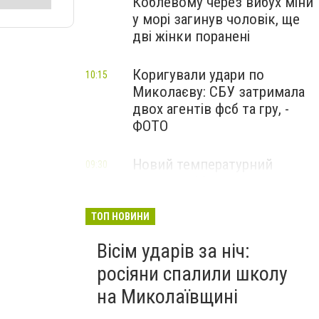
Коблевому через вибух міни
у морі загинув чоловік, ще
дві жінки поранені
Коригували удари по
10:15
Миколаєву: СБУ затримала
двох агентів фсб та гру, -
ФОТО
Новий температурний
09:30
рекорд: у Миколаєві
зафіксували спеку
ТОП НОВИНИ
Вісім ударів за ніч:
росіяни спалили школу
на Миколаївщині