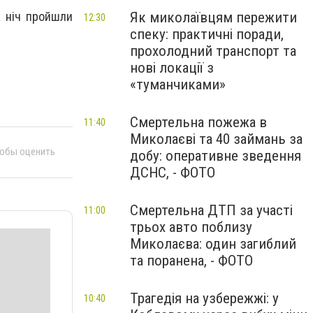
Як миколаївцям пережити
а ніч пройшли
12:30
спеку: практичні поради,
прохолодний транспорт та
нові локації з
«туманчиками»
Смертельна пожежа в
11:40
Миколаєві та 40 займань за
тобы оценить
добу: оперативне зведення
ДСНС, - ФОТО
Смертельна ДТП за участі
11:00
трьох авто поблизу
Миколаєва: один загиблий
та поранена, - ФОТО
Трагедія на узбережжі: у
10:40