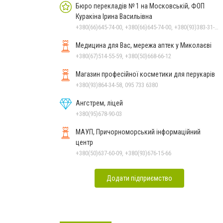
Бюро перекладів № 1 на Московській, ФОП
Куракіна Ірина Васильівна
+380(66)645-74-00, +380(66)645-74-00, +380(93)383-31-61, +380(95)629-25-06, +380(67)512-47-06
Медицина для Вас, мережа аптек у Миколаєві
+380(67)514-55-59, +380(50)668-66-12
Магазин професійної косметики для перукарів
+380(93)864-34-58, 095 733 6380
Ангстрем, ліцей
+380(95)678-90-03
МАУП, Причорноморський інформаційний
центр
+380(50)637-60-09, +380(93)676-15-66
Додати підприємство