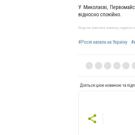
У Миколаєві, Первомайс
відносно спокійно.
Якщо ви помітили помилку, виділіть нео
#Росія напала на Україну
#
Діліться цією новиною та підп