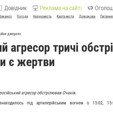
Довідник
Реклама на сайті
Оголо
Вакансії
Погода
Нерухомість
Карта міста
Довідкова
Питання
ійне джерело
й агресор тричі обстр
Чи є жертви
 російський агресор обстрілював Очаків.
находилось під артилерійським вогнем о 15:02, 15: