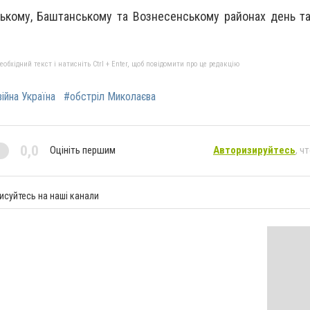
ькому, Баштанському та Вознесенському районах день т
бхідний текст і натисніть Ctrl + Enter, щоб повідомити про це редакцію
війна Україна
#обстріл Миколаєва
0,0
Оцініть першим
Авторизируйтесь
, ч
исуйтесь на наші канали