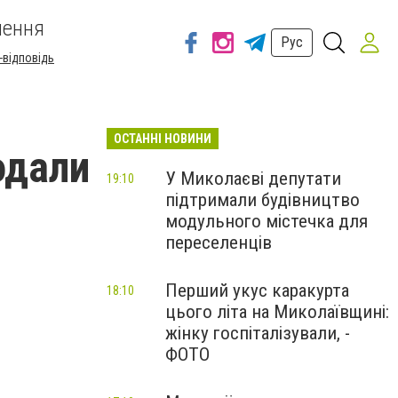
шення
Рус
-відповідь
ОСТАННІ НОВИНИ
одали
У Миколаєві депутати
19:10
підтримали будівництво
модульного містечка для
переселенців
Перший укус каракурта
18:10
цього літа на Миколаївщині:
жінку госпіталізували, -
ФОТО