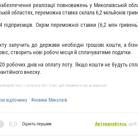
забезпечення реалізації повноважень у Миколаївській об
ькій областях, переможна ставка склала 6,2 мільйонів грив
14 підприємців. Окрім переможної ставки (6,2 млн гривен
кту залучить до держави необхідні грошові кошти, а бізн
віс, створить нові робочі місця й сплачуватиме податки.
20 робочих днів на оплату лоту. Якщо кошти не будуть спл
рантійного внеску.
бхідний текст і натисніть Ctrl + Enter, щоб повідомити про це редакцію
зи відпочинку
#новини Миколаїв
0,0
Оцініть першим
Авторизуйтесь
, щоб