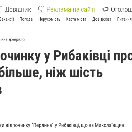
Довідник
Реклама на сайті
Оголо
Вакансії
Погода
Нерухомість
Карта міста
Довідкова
Питання
ійне джерело
починку у Рибаківці пр
більше, ніж шість
в
и відпочинку "Перлина" у Рибаківці, що на Миколаївщині.