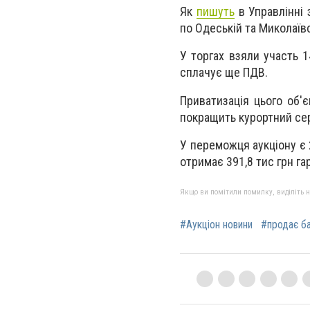
Як
пишуть
в Управлінні 
по Одеській та Миколаївс
У торгах взяли участь 
сплачує ще ПДВ.
Приватизація цього об'є
покращить курортний сер
У переможця аукціону є 
отримає 391,8 тис грн га
Якщо ви помітили помилку, виділіть нео
#Аукціон новини
#продає ба