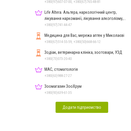
+380(97)607-07-00, +380(67)765-48-81
Life Altera. Альтера, наркологічний центр,
лікування наркоманії, лікування алкоголізму,
зняття ломки
+380(97)741-44-47
Медицина для Вас, мережа аптек у Миколаєві
+380(67)514-55-59, +380(50)668-66-12
Зодіак, ветеринарна клініка, зоотовари, УЗД
+380(73)073-20-40
МАС, стоматологія
+380(63)988-27-27
Зоомагазин ЗооХрум
+380(93)639-61-35
Додати підприємство