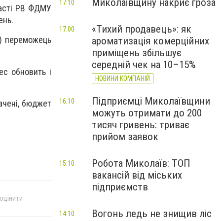
Миколаївщину накриє гроза
17:10
ласті РВ ФДМУ
ень.
«Тихий продавець»: як
17:00
ь) переможець
ароматизація комерційних
приміщень збільшує
середній чек на 10–15%
ес обновить і
НОВИНИ КОМПАНІЙ
Підприємці Миколаївщини
16:10
ачені, бюджет
можуть отримати до 200
тисяч гривень: триває
прийом заявок
Робота Миколаїв: ТОП
15:10
вакансій від міських
підприємств
 оцінити
Вогонь ледь не знищив ліс
14:10