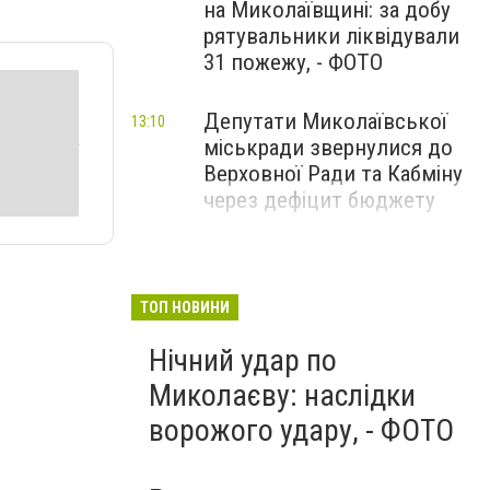
на Миколаївщині: за добу
рятувальники ліквідували
31 пожежу, - ФОТО
Депутати Миколаївської
13:10
міськради звернулися до
Верховної Ради та Кабміну
через дефіцит бюджету
ТОП НОВИНИ
Нічний удар по
Миколаєву: наслідки
ворожого удару, - ФОТО