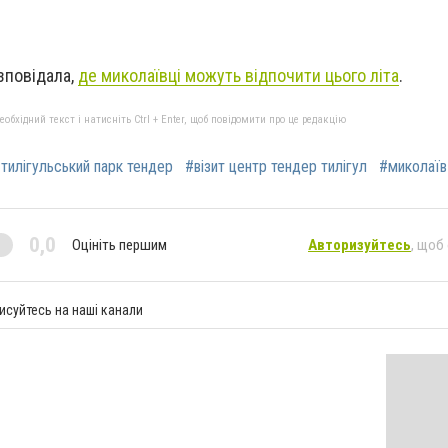
зповідала,
де миколаївці можуть відпочити цього літа
.
бхідний текст і натисніть Ctrl + Enter, щоб повідомити про це редакцію
тилігульський парк тендер
#візит центр тендер тилігул
#миколаїв
0,0
Оцініть першим
Авторизуйтесь
, щоб
исуйтесь на наші канали