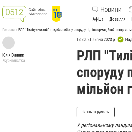
Новини
Афіша
Дозвілля
Головна
РЛП "Тилігульський" придбає збірну споруду під інформаційний центр за м
13:30, 21 липня 2023 р.
Над
РЛП "Тил
Юлія Винник
Журналістка
споруду 
мільйон 
Читать на русском
У регіональному ландшаф