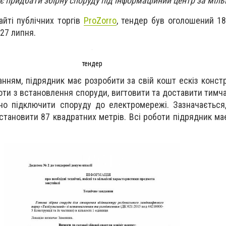
є придбати збірну споруду під інформаційний центр за міл
айті публічних торгів
ProZorro
, тендер був оголошений 18
 27 липня.
тендер
анням, підрядник має розробити за свій кошт ескіз констр
оти з встановлення споруди, вигтовити та доставити тимч
но підключити споруду до електромережі. Зазначається
становити 87 квадратних метрів. Всі роботи підрядник ма