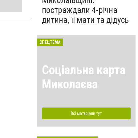
Миколаївщині:
постраждали 4-річна
дитина, її мати та дідусь
СПЕЦТЕМА
Соціальна карта
Миколаєва
Всі матеріали тут