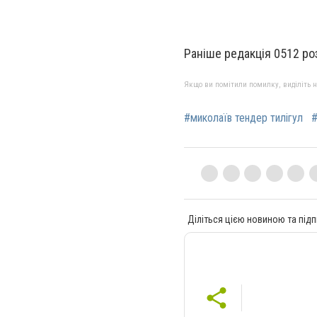
Раніше редакція 0512 ро
Якщо ви помітили помилку, виділіть нео
#миколаїв тендер тилігул
#
Діліться цією новиною та підп