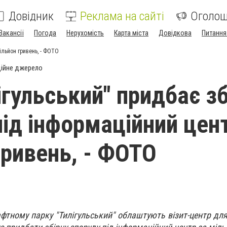
Довідник
Реклама на сайті
Оголо
Вакансії
Погода
Нерухомість
Карта міста
Довідкова
Питання
ільйон гривень, - ФОТО
ійне джерело
ігульський" придбає зб
під інформаційний цен
гривень, - ФОТО
тному парку "Тилігульський" облаштують візит-центр для 