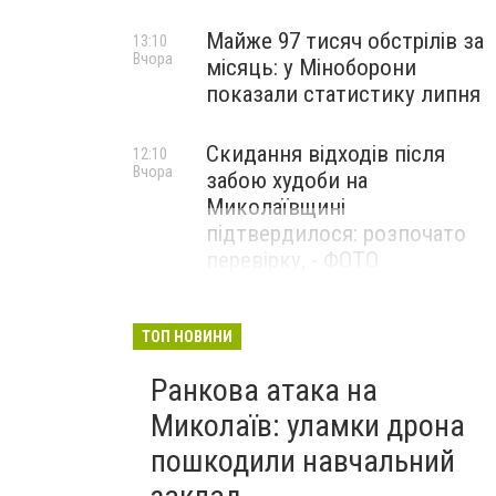
Майже 97 тисяч обстрілів за
13:10
Вчора
місяць: у Міноборони
показали статистику липня
Скидання відходів після
12:10
Вчора
забою худоби на
Миколаївщині
підтвердилося: розпочато
перевірку, - ФОТО
ТОП НОВИНИ
технічне завдання
Ранкова атака на
Миколаїв: уламки дрона
пошкодили навчальний