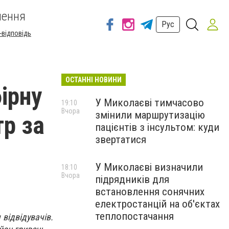
шення
Рус
-відповідь
ОСТАННІ НОВИНИ
ірну
У Миколаєві тимчасово
19:10
Вчора
змінили маршрутизацію
тр за
пацієнтів з інсультом: куди
звертатися
У Миколаєві визначили
18:10
Вчора
підрядників для
встановлення сонячних
електростанцій на об'єктах
теплопостачання
відвідувачів.