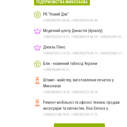
ПІДПРИЄМСТВА МИКОЛАЄВА
РК "Новий Дім"
+380(99)333-58-60, +380(93)955-82-46
Медичний центр Династія (dynasty)
+380(50)530-10-31, +380(98)633-86-59, +380(93)981-01-61
Дизель Плюс
+380(67)512-10-29, +380(95)679-54-71, +380(93)982-27-24, +380(67)785-45-70, +380(51)248-33-48
Блік - новинний таблоїд України
+380(99)489-93-31
Штамп - майстер, виготовлення печаток у
Миколаєві
+380(98)842-24-59, +380(95)223-92-24
Ремонт мобільної та офісної техніки, продаж
аксесуарів та запчастин, Viva Service у
Миколаєві
+380(93)108-74-47, +380(95)759-77-72