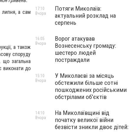
ьйон гривень.
Потяги Миколаїв:
17:10
 липня, а сам
Вчора
актуальний розклад на
серпень
Ворог атакував
16:05
Вчора
Вознесенську громаду:
укції, а також
шестеро людей
асову споруду
постраждали
, що загальна
є виконати до
У Миколаєві за місяць
15:10
Вчора
обстежили більше сотні
пошкоджених російськими
обстрілами об'єктів
На Миколаївщині від
14:10
Вчора
початку великої війни
безвісти зникли двоє дітей: