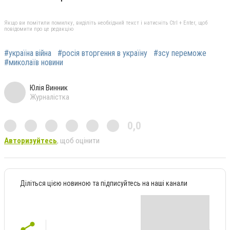
Якщо ви помітили помилку, виділіть необхідний текст і натисніть Ctrl + Enter, щоб
повідомити про це редакцію
#україна війна
#росія вторгення в україну
#зсу переможе
#миколаїв новини
Юлія Винник
Журналістка
0,0
Авторизуйтесь
, щоб оцінити
Діліться цією новиною та підписуйтесь на наші канали