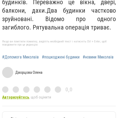
будинків. Переважно це вікна, двері,
балкони, дахи.Два будинки частково
зруйновані. Відомо про одного
загиблого. Рятувальна операція триває.
Якщо ви помітили помилку, виділіть необхідний текст і натисніть Ctrl + Enter, щоб
повідомити про це редакцію
#Допомога Миколаїв
#пошкоджені будинки
#новини Миколаїв
Дворцова Олена
0,0
Авторизуйтесь
, щоб оцінити