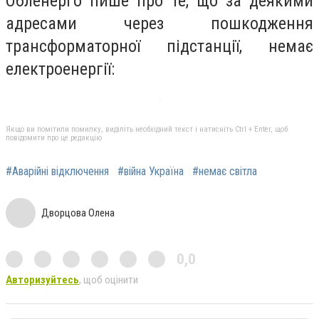
Обленерго пише про те, що за деякими
адресами через пошкодження
трансформаторної підстанції, немає
електроенергії:
Якщо ви помітили помилку, виділіть необхідний текст і натисніть Ctrl + Enter, щоб
повідомити про це редакцію
#Аварійні відключення
#війна Україна
#немає світла
Дворцова Олена
0,0
Авторизуйтесь
, щоб оцінити