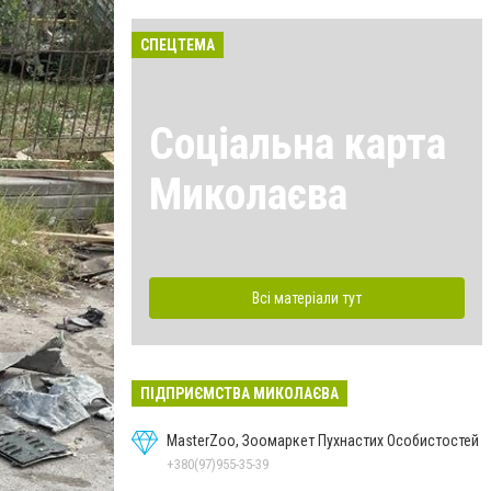
СПЕЦТЕМА
Соціальна карта
Миколаєва
Всі матеріали тут
ПІДПРИЄМСТВА МИКОЛАЄВА
MasterZoo, Зоомаркет Пухнастих Особистостей
+380(97)955-35-39