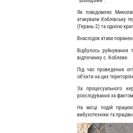
"шахедами".
Як повідомляє Миколаї
атакували Коблівську т
(Герань-2) та однією кр
Внаслідок атаки пораненн
Відбулось руйнування т
відпочинку с. Коблеве.
Під час проведення огл
об’єкти на цих територіях
За процесуального кер
розслідування за фактом 
На місці подій працюю
вибухотехніки та праців