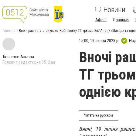
Новини
Афіша
Дозвілля
Головна
Вночі рашисти атакували Коблівську ТГ трьома БпЛА типу «Шахед» та одн
15:00, 19 липня 2023 р.
Над
Вночі ра
Ткаченко Альона
Головна редакторка 0512.ua
ТГ трьом
однією к
Читать на русском
Вночі, 19 липня рашис