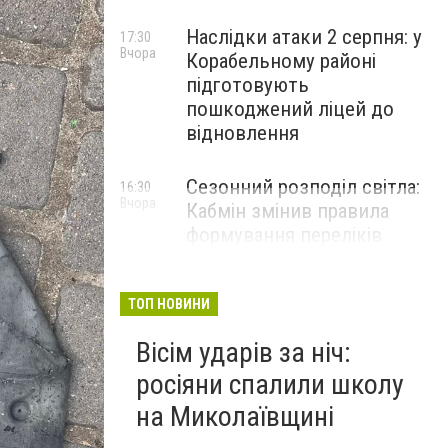
Наслідки атаки 2 серпня: у
17:30
Вчора
Корабельному районі
підготовують
пошкоджений ліцей до
відновлення
Сезонний розподіл світла:
16:30
Вчора
Кабмін змінив правила
формування переліків
критичних об'єктів
ТОП НОВИНИ
Вісім ударів за ніч:
росіяни спалили школу
на Миколаївщині