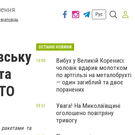
шення
Рус
-відповідь
ОСТАННІ НОВИНИ
вську
Вибух у Великій Коренисі:
10:00
чоловік вдарив молотком
та
по артгільзі на металобрухті
— один загиблий та двоє
ОТО
поранених
Увага! На Миколаївщині
09:51
оголошено повітряну
тривогу
 ракетами та