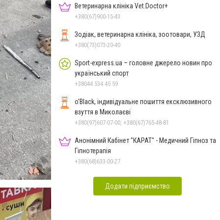
Ветеринарна клініка Vet.Doctor+
+380(67)900-15-43
Зодіак, ветеринарна клініка, зоотовари, УЗД
+380(73)073-20-40
Sport-express.ua – головне джерело новин про
український спорт
+38044 534 45 59
o'Black, індивідуальне пошиття ексклюзивного
взуття в Миколаєві
+380(97)607-07-00, +380(67)765-48-81
Анонімний Кабінет "КАРАТ" - Медичний Гіпноз та
Гіпнотерапія
+380(68)633-00-27
Додати підприємство