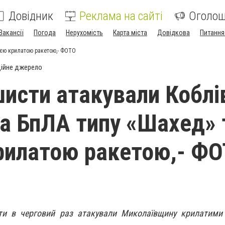
Довідник
Реклама на сайті
Оголо
Вакансії
Погода
Нерухомість
Карта міста
Довідкова
Питання
ією крилатою ракетою,- ФОТО
ійне джерело
шисти атакували Коблі
а БпЛА типу «Шахед» 
рилатою ракетою,- Ф
ти в черговий раз атакували Миколаївщину крилатими