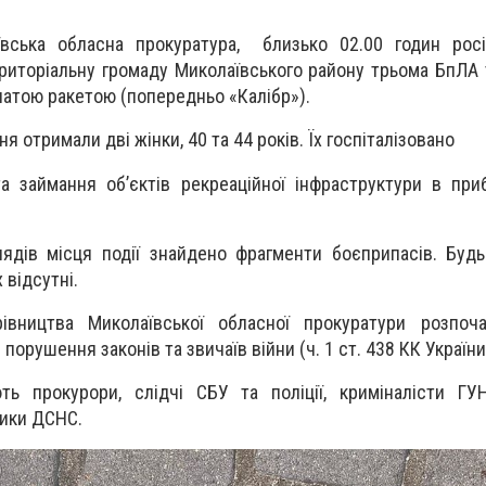
вська обласна прокуратура,
близько 02.00 годин росі
ериторіальну громаду Миколаївського району трьома БпЛА
илатою ракетою (попередньо «Калібр»).
я отримали дві жінки, 40 та 44 років. Їх госпіталізовано
а займання об’єктів рекреаційної інфраструктури в при
ядів місця події знайдено фрагменти боєприпасів. Будь-
 відсутні.
івництва Миколаївської обласної прокуратури розпоч
порушення законів та звичаїв війни (ч. 1 ст. 438 КК України
ть прокурори, слідчі СБУ та поліції, криміналісти ГУ
ники ДСНС.