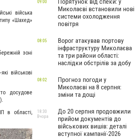
Порятунок від спеки: у
09:00
Миколаєві встановили нові
йські війська
системи охолодження
 типу «Шахед»
повітря
Ворог атакував портову
08:05
інфраструктуру Миколаєва
бережній зоні
та три райони області:
наслідки обстрілів за добу
які військові
Прогноз погоди у
08:02
Миколаєві на 8 серпня:
ато досудове
зміни та дощі
).
До 20 серпня продовжили
18:30
НП в області,
Вчора
прийом документів до
військових вишів: деталі
вступної кампанії-2026