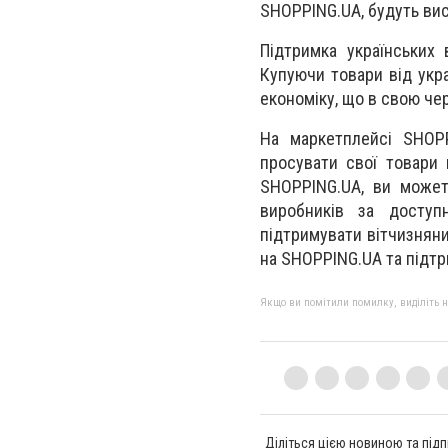
SHOPPING.UA, будуть вис
Підтримка українських
Купуючи товари від укра
економіку, що в свою чер
На маркетплейсі SHOPP
просувати свої товари
SHOPPING.UA, ви может
виробників за доступ
підтримувати вітчизняни
на SHOPPING.UA та підтр
Якщо ви помітили помилку, виділіть нео
Діліться цією новиною та підп