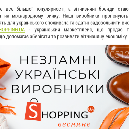
ає все більшої популярності, а вітчизняні бренди ста
 на міжнародному ринку. Наші виробники пропонують 
дять для українського споживача та здатні задовольнити ви
HOPPING.UA
- український маркетплейс, що продає т
що допомагає зберігати та розвивати вітчизняну економіку.