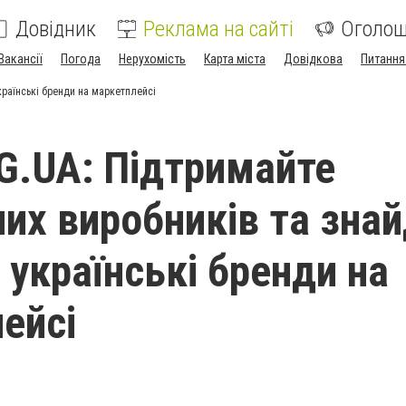
Довідник
Реклама на сайті
Оголо
Вакансії
Погода
Нерухомість
Карта міста
Довідкова
Питання
країнські бренди на маркетплейсі
.UA: Підтримайте
них виробників та знай
 українські бренди на
ейсі