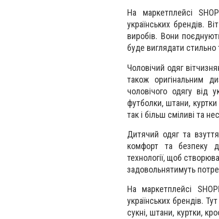
На маркетплейсі
SHOP
українських брендів.
Ві
виробів. Вони поєднують
буде виглядати стильно т
Чоловічий одяг вітчизня
також оригінальним д
чоловічого одягу від у
футболки, штани, куртки
так і більш сміливі та н
Дитячий одяг та взуття
комфорт та безпеку д
технології, щоб створюва
задовольнятимуть потреби
На маркетплейсі
SHOP
українських брендів.
Тут
сукні, штани, куртки, кр