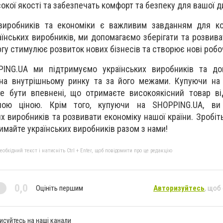
окої якості та забезпечать комфорт та безпеку для вашої д
 виробників та економіки є важливим завданням для ко
їнських виробників, ми допомагаємо зберігати та розвива
гу стимулює розвиток нових бізнесів та створює нові робоч
ING.UA ми підтримуємо українських виробників та до
 на внутрішньому ринку та за його межами. Купуючи на
е бути впевнені, що отримаєте високоякісний товар ві
ною ціною. Крім того, купуючи на SHOPPING.UA, ви
х виробників та розвивати економіку нашої країни. Зробіт
имайте українських виробників разом з нами!
бхідний текст і натисніть Ctrl + Enter, щоб повідомити про це редакцію
0,0
Оцініть першим
Авторизуйтесь
, щоб
исуйтесь на наші канали