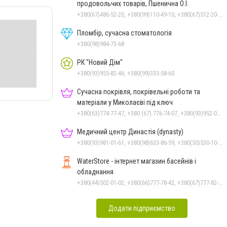
продовольчих товарів, Пшенична О.І.
+380(67)486-52-20, +380(99)110-49-10, +380(67)512-20-35
Пломбір, сучасна стоматологія
+380(98)984-73-68
РК "Новий Дім"
+380(93)955-82-46, +380(99)333-58-60
Сучасна покрівля, покрівельні роботи та
матеріали у Миколаєві під ключ
+380(63)774-77-47, +380 (67) 776-74-07, +380(93)952-02-91
Медичний центр Династія (dynasty)
+380(93)981-01-61, +380(98)633-86-59, +380(50)530-10-31
WaterStore - інтернет магазин басейнів і
обладнання
+380(44)502-01-02, +380(66)777-78-42, +380(67)777-82-19, +380(67)890-80-80, +380(73)890-80-80, +380(44)502-01-03
Додати підприємство