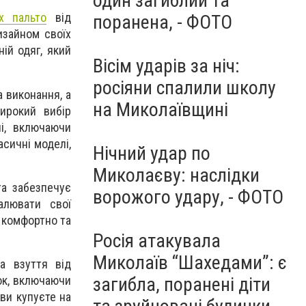
один загиблий та
х пальто
від
поранена, - ФОТО
изайном своїх
ній одяг, який
Вісім ударів за ніч:
росіяни спалили школу
а виконання, а
на Миколаївщині
ирокий вибір
лі, включаючи
сичні моделі,
Нічний удар по
Миколаєву: наслідки
та забезпечує
ворожого удару, - ФОТО
алювати свої
а комфортно та
Росія атакувала
Миколаїв “Шахедами”: є
а взуття від
ток, включаючи
загибла, поранені діти
 ви купуєте на