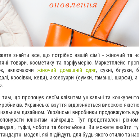
ете знайти все, що потрібно вашій сім'ї - жіночий та чо
итячі товари, косметику та парфумерію. Маркетплейс про
нок, включаючи
жіночий домашн
ій
одяг
, сукні, блузки, 
алі, кросівки, кеди), аксесуари (сумки, гаманці, шарфи), 
ю.
тим, що пропонує своїм клієнтам унікальні та конкуренто
иробників. Українське взуття відрізняється високою якістю
гінальним дизайном.
Українські виробники продовжують в
ропонувати клієнтам найкраще. Тут представлені різнома
ндалі, туфлі, чоботи та ботильйони. Ви можете знайти тут
естандартні моделі, які підійдуть для будь-якого стилю та на