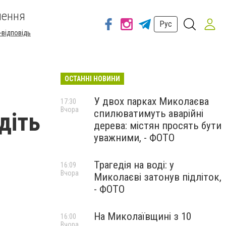
шення
Рус
-відповідь
ОСТАННІ НОВИНИ
У двох парках Миколаєва
17:30
Вчора
спилюватимуть аварійні
діть
дерева: містян просять бути
уважними, - ФОТО
Трагедія на воді: у
16:09
Вчора
Миколаєві затонув підліток,
- ФОТО
На Миколаївщині з 10
16:00
Вчора