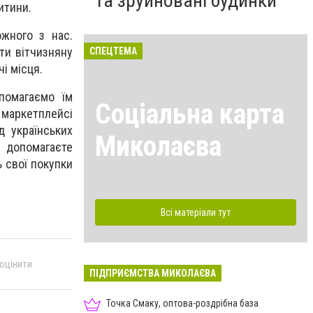
та зруйновані будинки
итини.
жного з нас.
ти вітчизняну
СПЕЦТЕМА
і місця.
помагаємо їм
Соціальна карта
 маркетплейсі
д українських
Миколаєва
 допомагаєте
ь свої покупки
Всі матеріали тут
 оцінити
ПІДПРИЄМСТВА МИКОЛАЄВА
Точка Смаку, оптова-роздрібна база