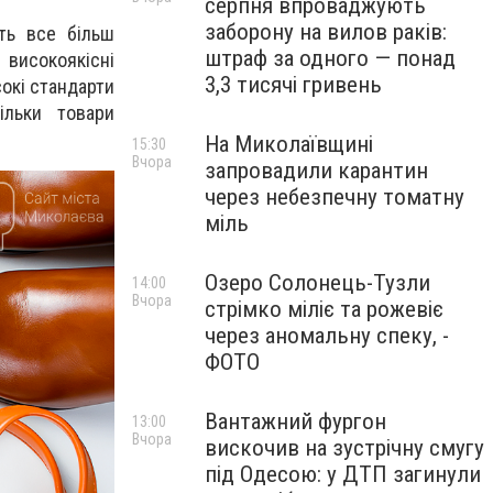
серпня впроваджують
заборону на вилов раків:
ють все більш
штраф за одного — понад
високоякісні
3,3 тисячі гривень
сокі стандарти
ільки товари
На Миколаївщині
15:30
Вчора
запровадили карантин
через небезпечну томатну
міль
Озеро Солонець-Тузли
14:00
Вчора
стрімко міліє та рожевіє
через аномальну спеку, -
ФОТО
Вантажний фургон
13:00
Вчора
вискочив на зустрічну смугу
під Одесою: у ДТП загинули