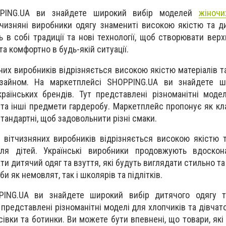
PING
.
UA
ви знайдете широкий вибір моделей
жіночи
тчизняні виробники одягу знамениті високою якістю та д
 в собі традиції та нові технології, щоб створювати верх
а комфортно в будь-якій ситуації.
них виробників відрізняється високою якістю матеріалів т
изайном. На маркетплейсі SHOPPING.UA ви знайдете ш
країнських брендів.
Тут представлені різноманітні моде
 та інші предмети гардеробу. Маркетплейс пропонує як кла
естандартні, щоб задовольнити різні смаки.
 вітчизняних виробників відрізняється високою якістю 
ля дітей. Українські виробники продовжують вдоскон
ти дитячий одяг та взуття, які будуть виглядати стильно т
 як немовлят, так і школярів та підлітків.
PING
.
UA
ви знайдете широкий вибір дитячого одягу т
 представлені різноманітні моделі для хлопчиків та дівча
осівки та ботинки. Ви можете бути впевнені, що товари, які