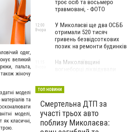
троє осіб та восьмеро
травмовані, - ФОТО
У Миколаєві ще два ОСББ
12:00
Вчора
отримали 520 тисяч
гривень безвідсоткових
позик на ремонти будинків
ловічий одяг,
понує великий
На Миколаївщині
11:15
брюки, пальта,
Вчора
вогнеборці ліквідували
а також жіночу
наслідки ворожих атак та
масштабних пожеж, - ФОТО
ТОП НОВИНИ
здатні моделі
 матеріалів та
Смертельна ДТП за
досконалювати
участі трьох авто
нітні моделі,
 як класичні,
поблизу Миколаєва:
строю.