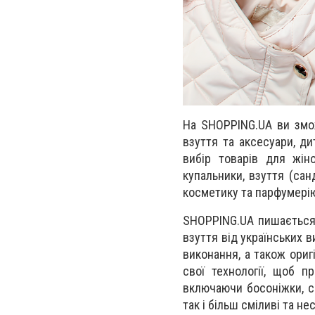
На SHOPPING.UA ви змож
взуття та аксесуари, д
вибір товарів для жі
купальники, взуття (санд
косметику та парфумері
SHOPPING.UA пишається 
взуття від українських в
виконання, а також ори
свої технології, щоб п
включаючи босоніжки, са
так і більш сміливі та н