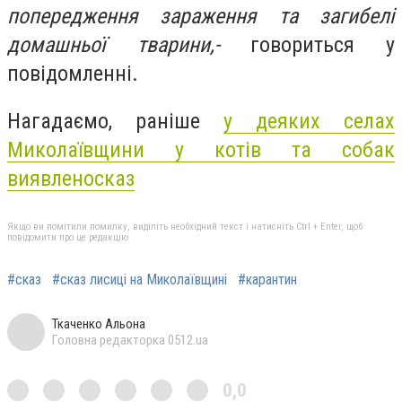
попередження зараження та загибелі
домашньої тварини,-
говориться у
повідомленні.
Нагадаємо, раніше
у деяких селах
Миколаївщини у котів та собак
виявлено
сказ
Якщо ви помітили помилку, виділіть необхідний текст і натисніть Ctrl + Enter, щоб
повідомити про це редакцію
#сказ
#сказ лисиці на Миколаївщині
#карантин
Ткаченко Альона
Головна редакторка 0512.ua
0,0