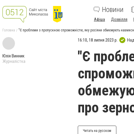
Новини
Афіша
Дозвілля
Головна
"Є проблеми з пропускною спроможністю, яку росіяни обмежують навмисно"
16:10, 18 липня 2023 р.
Над
"Є пробл
Юлія Винник
Журналістка
спроможн
обмежуют
про зерн
Читать на русском