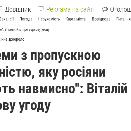
Довідник
Реклама на сайті
Оголо
Вакансії
Погода
Нерухомість
Карта міста
Довідкова
Питання
: Віталій Кім про зернову угоду
ійне джерело
еми з пропускною
істю, яку росіяни
ь навмисно": Віталій
ову угоду