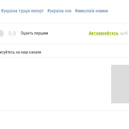
#україна турція екпорт
#україна оон
#миколаїв новини
0,0
Оцініть першим
Авторизуйтесь
, щоб
исуйтесь на наші канали