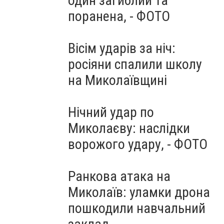
один загиблий та
поранена, - ФОТО
Вісім ударів за ніч:
росіяни спалили школу
на Миколаївщині
Нічний удар по
Миколаєву: наслідки
ворожого удару, - ФОТО
Ранкова атака на
Миколаїв: уламки дрона
пошкодили навчальний