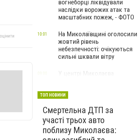
вогнеборці ліквідували
наслідки ворожих атак та
масштабних пожеж, - ФОТО
На Миколаївщині оголосили
10:01
 оцінити
жовтий рівень
небезпечності: очікуються
сильні шквали вітру
У центрі Миколаєва
09:00
зіткнулися Citroen та
Hyundai: одного з водіїв
госпіталізували, - ФОТО
ТОП НОВИНИ
Смертельна ДТП за
участі трьох авто
поблизу Миколаєва: