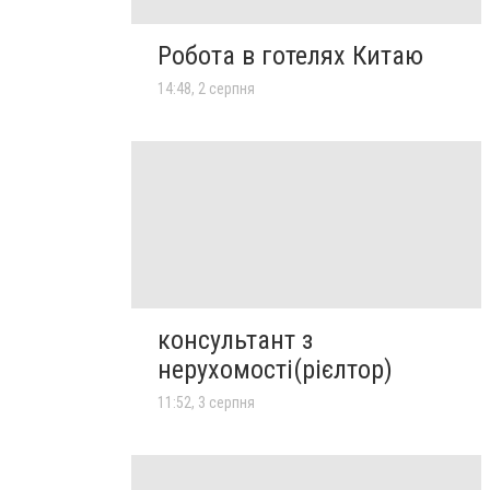
Робота в готелях Китаю
14:48, 2 серпня
консультант з
нерухомості(рієлтор)
11:52, 3 серпня