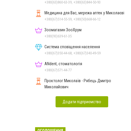
+380(63)860-63-39, +380(63)844-50-93
Медицина для Вас, мережа аптек у Миколаєві
+380(67)514-55-59, +380(50)668-66-12
Зоомагазин ЗооХрум
+380(93)639-61-35
Система сповіщення населення
+380(67)350-44-68, +380(67)340-49-59
ANdent, стоматологія
+380(67)571-44-77
Проктолог Миколаїв - Рябець Дмитро
Миколайович
Додати підприємство
ОГОЛОШЕННЯ