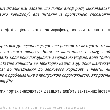
А Віталій Кім заявив, що попри вихід росії, миколаївські
вого коридору", але питання із
пропускною спроможні
 в ефірі національного телемарафону, росіяни не зацікавл
єднатися до зернової угоди, але росіяни то виходять, то з
я до цього процесу. Вони не зацікавлені в тому, щоб 
віть коли вони погодились з зерновою угодою, вони трима
остатню кількість за територію наших вод. Вони шантажую
ві до приєднання до зернового коридору. І навіть, я
дно є проблематика з пропускною спроможністю, яку росія
лій Кім.
ких портах знаходяться двадцять дев'ять вантажних інозем
.
бхідний текст і натисніть Ctrl + Enter, щоб повідомити про це редакцію