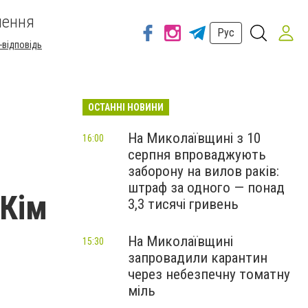
шення
Рус
-відповідь
ОСТАННІ НОВИНИ
На Миколаївщині з 10
16:00
серпня впроваджують
заборону на вилов раків:
штраф за одного — понад
 Кім
3,3 тисячі гривень
На Миколаївщині
15:30
запровадили карантин
через небезпечну томатну
міль