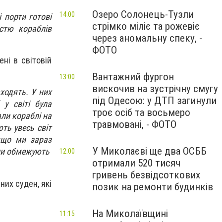
Озеро Солонець-Тузли
14:00
 порти готові
стрімко міліє та рожевіє
стю кораблів
через аномальну спеку, -
ФОТО
ені в світовій
Вантажний фургон
13:00
вискочив на зустрічну смугу
аходять. У них
під Одесою: у ДТП загинули
у світі була
троє осіб та восьмеро
ли кораблі на
травмовані, - ФОТО
ть увесь світ
кщо ми зараз
У Миколаєві ще два ОСББ
ни
обмежують
12:00
отримали 520 тисяч
гривень безвідсоткових
них суден, які
позик на ремонти будинків
На Миколаївщині
11:15