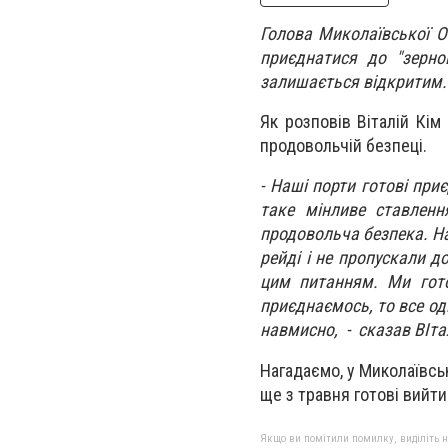
Голова Миколаївської ОВ
приєднатися до "зерно
залишається відкритим.
Як розповів Віталій Кім
продовольчій безпеці.
- Наші порти готові при
таке мінливе ставленн
продовольча безпека. На
рейді і не пропускали д
цим питанням. Ми гото
приєднаємось, то все о
навмисно
, - сказав ВІта
Нагадаємо, у Миколаївсь
ще з травня готові вийти
Якщо ви помітили помилку, виділіть нео