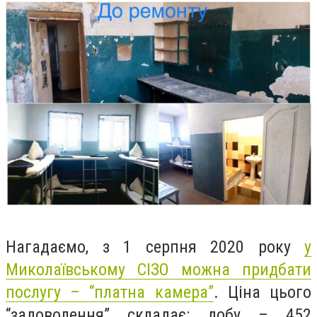
Нагадаємо, з 1 серпня 2020 року
у
Миколаївському СІЗО можна придбати
послугу – “платна камера”
. Ціна цього
“задоволення” складає: добу – 452