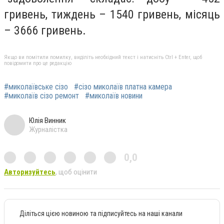
гривень, тиждень – 1540 гривень, місяць
– 3666 гривень.
Якщо ви помітили помилку, виділіть необхідний текст і натисніть Ctrl + Enter, щоб
повідомити про це редакцію
#миколаївське сізо
#сізо миколаїв платна камера
#миколаїв сізо ремонт
#миколаїв новини
Юлія Винник
Журналістка
0,0
Авторизуйтесь
, щоб оцінити
Діліться цією новиною та підписуйтесь на наші канали