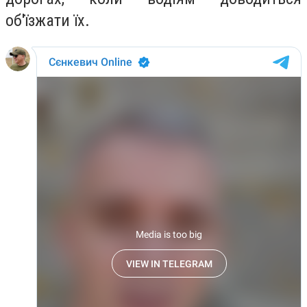
об'їзжати їх.