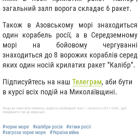
загальний залп ворога складає 6 ракет.
Також в Азовському морі знаходиться
один корабель росії, а в Середземному
морі на бойовому чергуванні
знаходиться до 8 ворожих кораблів серед
яких один носій крилатих ракет "Калібр".
Підписуйтесь на наш
Телеграм
, аби бути
в курсі всіх подій на Миколаївщині.
Якщо ви помітили помилку, виділіть необхідний текст і натисніть Ctrl + Enter, щоб
повідомити про це редакцію
#чорне море
#калібри росія
#атаки росії
#загроза чорне море
#Україна війна