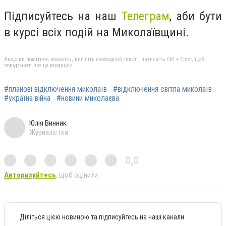
Підписуйтесь на наш
Телеграм
, аби бути
в курсі всіх подій на Миколаївщині.
Якщо ви помітили помилку, виділіть необхідний текст і натисніть Ctrl + Enter, щоб
повідомити про це редакцію
#планові відключення миколаїв
#відключення світла миколаїв
#україна війна
#новини миколаєва
Юлія Винник
Журналістка
0,0
Авторизуйтесь
, щоб оцінити
Діліться цією новиною та підписуйтесь на наші канали