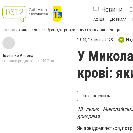
Новини
Афіша
Дозвілля
Головна
У Миколаєві потребують донорів крові: яких носіїв чекають завтра
19:40, 17 липня 2023 р.
Над
У Микола
Ткаченко Альона
Головна редакторка 0512.ua
крові: як
Читать на русском
18 липня Миколаївськ
донорами.
Як повідомляється, потр