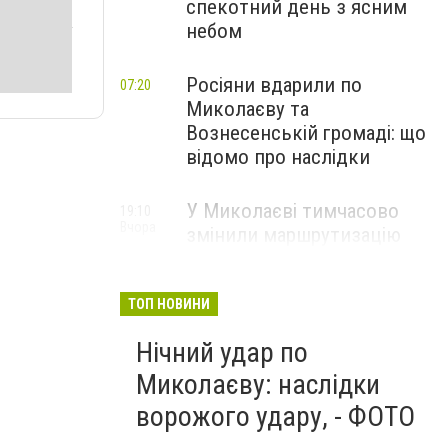
спекотний день з ясним
небом
Росіяни вдарили по
07:20
Миколаєву та
Вознесенській громаді: що
відомо про наслідки
У Миколаєві тимчасово
19:10
Вчора
змінили маршрутизацію
пацієнтів з інсультом: куди
звертатися
ТОП НОВИНИ
Нічний удар по
Миколаєву: наслідки
ворожого удару, - ФОТО