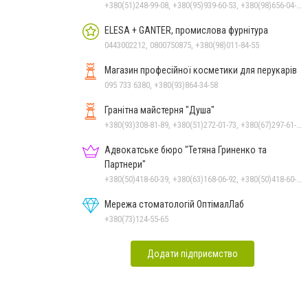
+380(51)248-99-08, +380(95)939-60-53, +380(98)656-04-14, +380(50)159-88-74
ELESA + GANTER, промислова фурнітура
0443002212, 0800750875, +380(98)011-84-55
Магазин професійної косметики для перукарів
095 733 6380, +380(93)864-34-58
Гранітна майстерня "Душа"
+380(93)308-81-89, +380(51)272-01-73, +380(67)297-61-89, +38(093) 308-81-96
Адвокатське бюро "Тетяна Гриненко та
Партнери"
+380(50)418-60-39, +380(63)168-06-92, +380(50)418-60-39
Мережа стоматологій ОптімалЛаб
+380(73)124-55-65
Додати підприємство