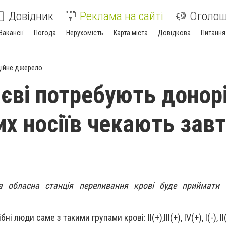
Довідник
Реклама на сайті
Оголо
Вакансії
Погода
Нерухомість
Карта міста
Довідкова
Питання
ійне джерело
єві потребують донор
их носіїв чекають зав
а обласна станція переливання крові буде приймати 
ібні люди саме з такими групами крові:
II(+),
III(+), IV(+), I(-), II