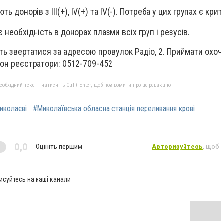
ють донорів з
III(+), IV(+) та IV(-)
. Потреба у цих групах є кр
 необхідність в донорах плазми всіх груп і резусів.
ь звертатися за адресою провулок Радіо, 2. Приймати охо
ефон реєстратори: 0512-709-452
бхідний текст і натисніть Ctrl + Enter, щоб повідомити про це редакцію
иколаєві
#Миколаївська обласна станція переливання крові
0,0
Оцініть першим
Авторизуйтесь
, щоб
исуйтесь на наші канали