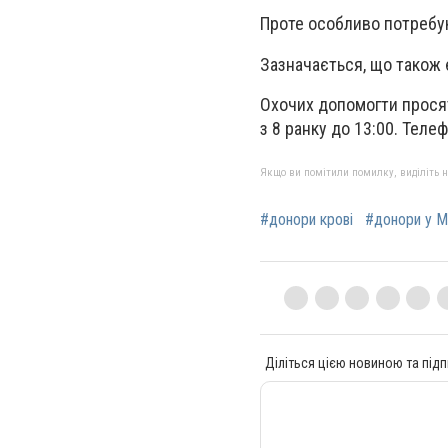
Проте особливо потребу
Зазначається, що також є
Охочих допомогти просят
з 8 ранку до 13:00. Тел
Якщо ви помітили помилку, виділіть нео
#донори крові
#донори у М
Діліться цією новиною та підп