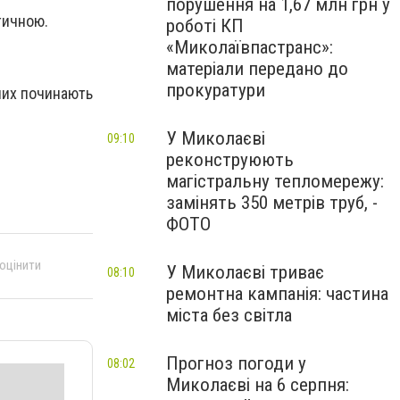
порушення на 1,67 млн грн у
итичною.
роботі КП
«Миколаївпастранс»:
матеріали передано до
прокуратури
чих починають
У Миколаєві
09:10
реконструюють
магістральну тепломережу:
замінять 350 метрів труб, -
ФОТО
 оцінити
У Миколаєві триває
08:10
ремонтна кампанія: частина
міста без світла
Прогноз погоди у
08:02
Миколаєві на 6 серпня: