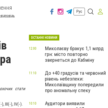
шення
Рус
-відповідь
ОСТАННІ НОВИНИ
ів
Миколаєву бракує 1,1 млрд
12:00
грн: місто повторно
тра
звернеться до Кабміну
До +40 градусів та червоний
11:10
рівень небезпеки:
Миколаївщину попередили
охочих стати
про аномальну спеку
Аудитори виявили
10:10
(-), III(-), IV(-).