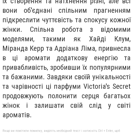
їх створення та натхнення різні, але всі
вони об'єднані спільним прагненням
підкреслити чуттєвість та спокусу кожної
жінки. Спільна робота з відомими
моделями, такими як Хайді Клум,
Міранда Керр та Адріана Ліма, привнесла
в ці аромати додаткову енергію та
привабливість, зробивши їх популярними
та бажаними. Завдяки своїй унікальності
та чарівності ці парфуми Victoria's Secret
продовжують полонити серця багатьох
жінок і залишати свій слід у світі
ароматів.
Якщо ви помітили помилку, виділіть необхідний текст і натисніть Ctrl + Enter, щоб