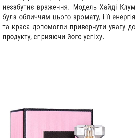
незабутнє враження. Модель Хайді Клум
була обличчям цього аромату, і її енергія
та краса допомогли привернути увагу до
продукту, сприяючи його успіху.