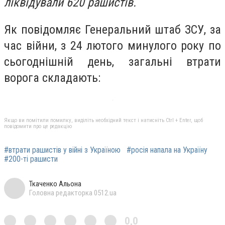
ліквідували 620 рашистів.
Як повідомляє Генеральний штаб ЗСУ, за
час війни, з 24 лютого минулого року по
сьогоднішній день, загальні втрати
ворога складають:
Якщо ви помітили помилку, виділіть необхідний текст і натисніть Ctrl + Enter, щоб
повідомити про це редакцію
#втрати рашистів у війні з Україною
#росія напала на Україну
#200-ті рашисти
Ткаченко Альона
Головна редакторка 0512.ua
0,0