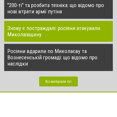
"200-ті" та розбита техніка: що відомо про
нові втрати армії путіна
Знову є постраждалі: росіяни атакували
Миколаївщину
Росіяни вдарили по Миколаєву та
Вознесенській громаді: що відомо про
наслідки
Всі матеріали тут