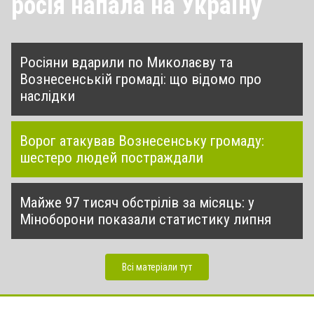
росія напала на Україну
Росіяни вдарили по Миколаєву та
Вознесенській громаді: що відомо про
наслідки
Ворог атакував Вознесенську громаду:
шестеро людей постраждали
Майже 97 тисяч обстрілів за місяць: у
Міноборони показали статистику липня
Всі матеріали тут