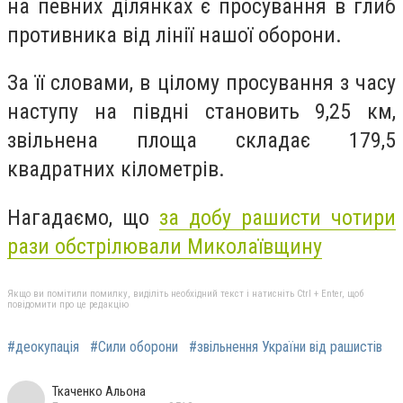
на певних ділянках є просування в глиб
противника від лінії нашої оборони.
За її словами, в цілому просування з часу
наступу на півдні становить 9,25 км,
звільнена площа складає 179,5
квадратних кілометрів.
Нагадаємо, що
за добу рашисти чотири
рази обстрілювали Миколаївщину
Якщо ви помітили помилку, виділіть необхідний текст і натисніть Ctrl + Enter, щоб
повідомити про це редакцію
#деокупація
#Сили оборони
#звільнення України від рашистів
Ткаченко Альона