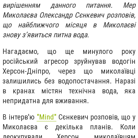
вирішенням данного питання. Мер
Миколаєва Олександр Сєнкевич розповів,
що найближчого місяця в Миколаєві
знову з’явиться питна вода.
Нагадаємо, що ще минулого року
російський агресор зруйнував водогін
Херсон-Дніпро, через що миколаївці
залишились без водопостачання. Наразі
в кранах містян технічна вода, яка
непридатна для вживання.
В інтерв'ю
"Mind"
Сєнкевич розповів, що у
Миколаєва є декілька планів. Коли
деокупували Херсон, миколаївцям