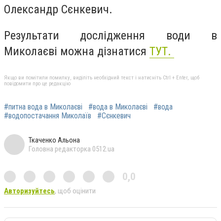
Олександр Сєнкевич.
Результати дослідження води в
Миколаєві можна дізнатися
ТУТ.
Якщо ви помітили помилку, виділіть необхідний текст і натисніть Ctrl + Enter, щоб
повідомити про це редакцію
#питна вода в Миколаєві
#вода в Миколаєві
#вода
#водопостачання Миколаїв
#Сєнкевич
Ткаченко Альона
Головна редакторка 0512.ua
0,0
Авторизуйтесь
, щоб оцінити