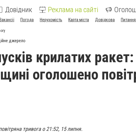
Довідник
Реклама на сайті
Оголо
Вакансії
Погода
Нерухомість
Карта міста
Довідкова
Питання
вогу
ійне джерело
усків крилатих ракет:
щині оголошено повіт
овітряна тривога о 21:52, 15 липня.