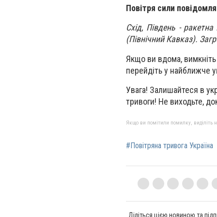
Повітря сили повідомля
Схід, Південь - ракетна
(Північний Кавказ). Загр
Якщо ви вдома, вимкніть с
перейдіть у найближче у
Увага! Залишайтеся в укр
тривоги! Не виходьте, до
Якщо ви помітили помилку, виділіть нео
#Повітряна тривога Україна
Діліться цією новиною та підп