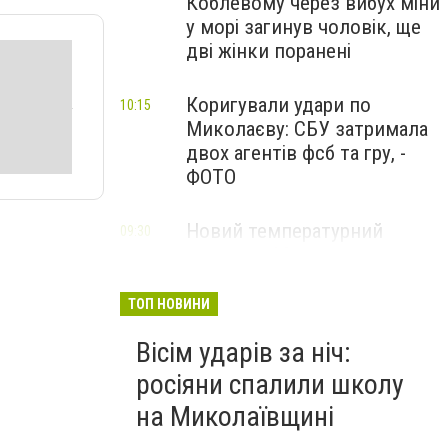
Коблевому через вибух міни
у морі загинув чоловік, ще
дві жінки поранені
Коригували удари по
10:15
Миколаєву: СБУ затримала
двох агентів фсб та гру, -
ФОТО
Новий температурний
09:30
рекорд: у Миколаєві
зафіксували спеку
ТОП НОВИНИ
Вісім ударів за ніч:
росіяни спалили школу
на Миколаївщині