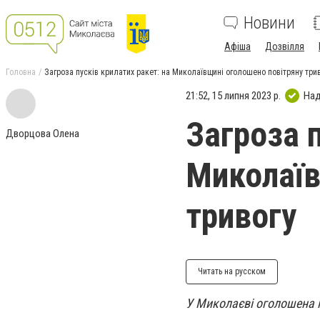
Новини
Афіша
Дозвілля
Головна
Загроза пусків крилатих ракет: на Миколаївщині оголошено повітряну три
21:52, 15 липня 2023 р.
Над
Загроза п
Дворцова Олена
Миколаїв
тривогу
Читать на русском
У Миколаєві оголошена п