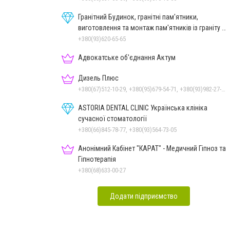
Гранітний Будинок, гранітні пам'ятники,
виготовлення та монтаж пам'ятників із граніту в
Миколаєві
+380(93)620-65-65
Адвокатське об'єднання Актум
Дизель Плюс
+380(67)512-10-29, +380(95)679-54-71, +380(93)982-27-24, +380(67)785-45-70, +380(51)248-33-48
ASTORIA DENTAL CLINIC Українська клініка
сучасної стоматології
+380(66)845-78-77, +380(93)564-73-05
Анонімний Кабінет "КАРАТ" - Медичний Гіпноз та
Гіпнотерапія
+380(68)633-00-27
Додати підприємство