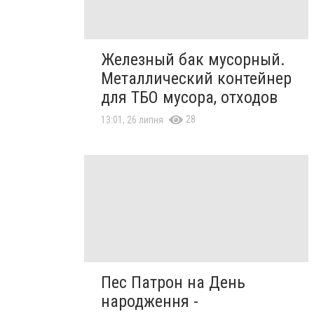
Железный бак мусорный.
Металлический контейнер
для ТБО мусора, отходов
28
13:01, 26 липня
Пес Патрон на День
народження -