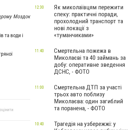
Як миколаївцям пережити
12:30
спеку: практичні поради,
одрому Моздок
прохолодний транспорт та
нові локації з
«туманчиками»
в та води і
Смертельна пожежа в
11:40
тряної
Миколаєві та 40 займань за
добу: оперативне зведення
ДСНС, - ФОТО
Смертельна ДТП за участі
11:00
трьох авто поблизу
Миколаєва: один загиблий
та поранена, - ФОТО
 оцінити
Трагедія на узбережжі: у
10:40