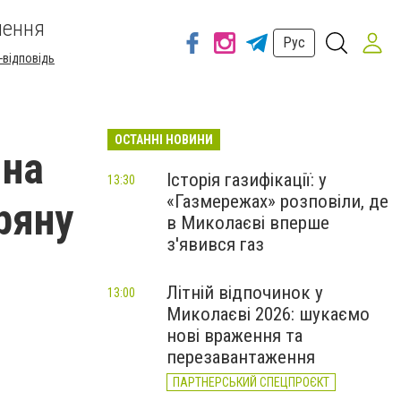
шення
Рус
-відповідь
ОСТАННІ НОВИНИ
 на
Історія газифікації: у
13:30
«Газмережах» розповіли, де
ряну
в Миколаєві вперше
з'явився газ
Літній відпочинок у
13:00
Миколаєві 2026: шукаємо
нові враження та
перезавантаження
ПАРТНЕРСЬКИЙ СПЕЦПРОЄКТ