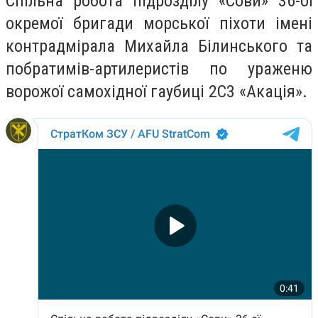
Спільна робота підрозділу «Сови» 36-ої
окремої бригади морської піхоти імені
контрадмірала Михайла Білинського та
побратимів-артилеристів по ураженю
ворожої самохідної гаубиці 2С3 «Акація».