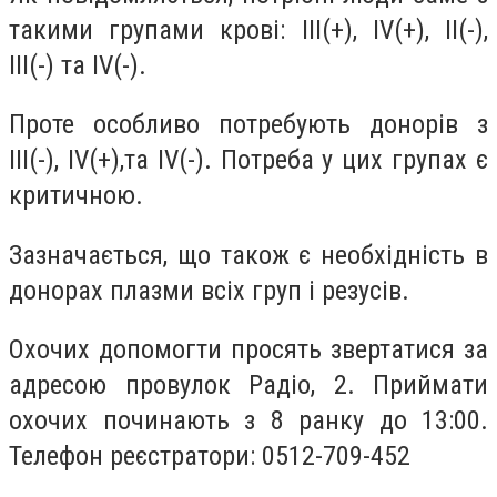
такими групами крові: III(+), IV(+), II(-),
III(-) та IV(-).
Проте особливо потребують донорів з
ІІІ(-), IV(+),та IV(-). Потреба у цих групах є
критичною.
Зазначається, що також є необхідність в
донорах плазми всіх груп і резусів.
Охочих допомогти просять звертатися за
адресою провулок Радіо, 2. Приймати
охочих починають з 8 ранку до 13:00.
Телефон реєстратори: 0512-709-452