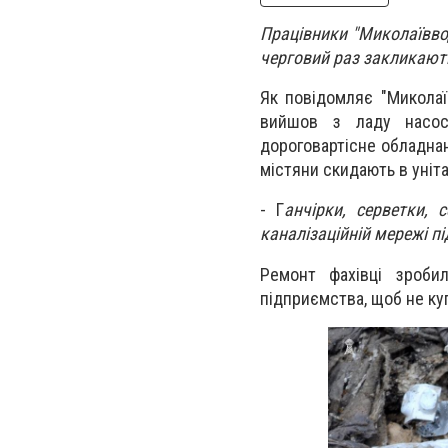
Працівники "Миколаївво
черговий раз закликають
Як повідомляє "Миколаї
вийшов з ладу насос
дороговартісне обладна
містяни скидають в уніт
- Г
анчірки, серветки, 
каналізаційній мережі пі
Ремонт фахівці зроби
підприємства, щоб не ку