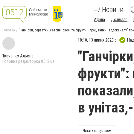
Новини
Афіша
Дозвілля
Головна
"Ганчірки, серветки, сезонні овочі та фрукти": працівники "водоканалу" п
18:10, 13 липня 2023 р.
Над
"Ганчірки
Ткаченко Альона
Головна редакторка 0512.ua
фрукти":
показали
в унітаз
Читать на русском