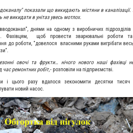
доканалу" показали що викидають містяни в каналізації. 
 не викидати в унітаз увесь мотлох.
вводоканал", днями на одному з виробничих підрозділів
. Фахівцям, щоб провести зварювальні роботи та 
ння до роботи, "довелося власними руками вигрібати весь
ази".
сезонні овочі та фрукти… нічого нового наші фахівці 
д час ремонтних робіт,
- розповіли на підприємстві.
ли і цього разу вдалося зекономити десятки тисяч
пувати новий насос.