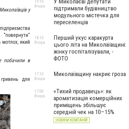
У Миколаєві депутати
19:10
Вчора
підтримали будівництво
Миколаївців у
модульного містечка для
переселенців
 підприємства
"повернути"
Перший укус каракурта
18:10
 мотлох, який
Вчора
цього літа на Миколаївщині:
жінку госпіталізували, -
ФОТО
не побачили в
Миколаївщину накриє гроза
17:10
 гривень для
Вчора
«Тихий продавець»: як
17:00
Вчора
ароматизація комерційних
приміщень збільшує
середній чек на 10–15%
НОВИНИ КОМПАНІЙ