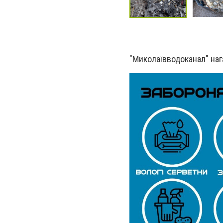
"Миколаївводоканал" наг