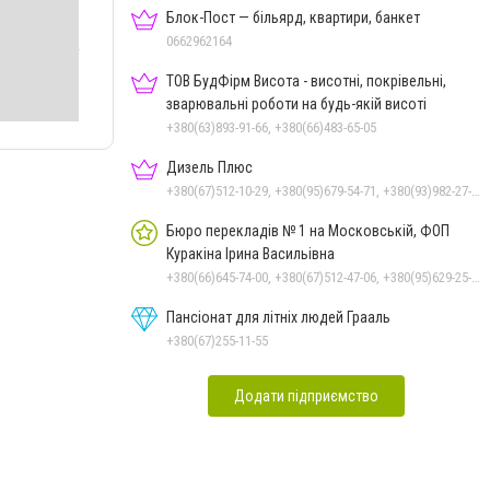
Блок-Пост — більярд, квартири, банкет
0662962164
ТОВ БудФірм Висота - висотні, покрівельні,
зварювальні роботи на будь-якій висоті
+380(63)893-91-66, +380(66)483-65-05
Дизель Плюс
+380(67)512-10-29, +380(95)679-54-71, +380(93)982-27-24, +380(67)785-45-70, +380(51)248-33-48
Бюро перекладів № 1 на Московській, ФОП
Куракіна Ірина Васильівна
+380(66)645-74-00, +380(67)512-47-06, +380(95)629-25-06, +380(93)383-31-61, +380(66)645-74-00
Пансіонат для літніх людей Грааль
+380(67)255-11-55
Додати підприємство