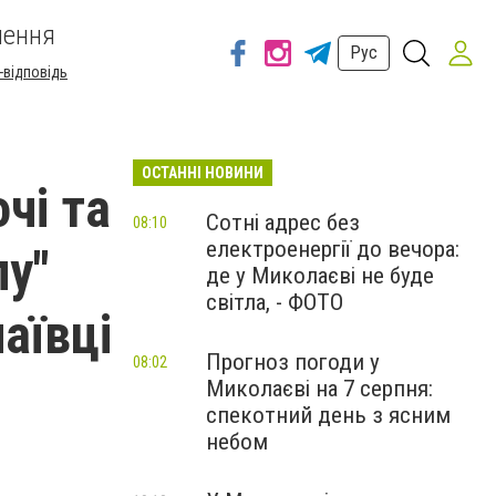
шення
Рус
-відповідь
ОСТАННІ НОВИНИ
очі та
Сотні адрес без
08:10
електроенергії до вечора:
лу"
де у Миколаєві не буде
світла, - ФОТО
аївці
Прогноз погоди у
08:02
Миколаєві на 7 серпня:
спекотний день з ясним
небом