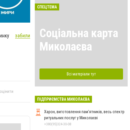
СПЕЦТЕМА
Соціальна карта
удинку
забили
Миколаєва
Всі матеріали тут
 оцінити
ПІДПРИЄМСТВА МИКОЛАЄВА
Харон, виготовлення пам'ятників, весь спектр
ритуальних послуг у Миколаєві
+380(95)324-30-08