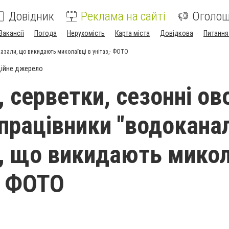
Довідник
Реклама на сайті
Оголо
Вакансії
Погода
Нерухомість
Карта міста
Довідкова
Питання
оказали, що викидають миколаївці в унітаз,- ФОТО
ійне джерело
, серветки, сезонні ов
 працівники "водокана
, що викидають микол
,- ФОТО