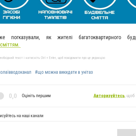
же погказували, як жителі багатоквартирного б
 сміттям.
бхідний текст і натисніть Ctrl + Enter, щоб повідомити про це редакцію
олаївводоканал
#що можна викидати в унітаз
0,0
Оцініть першим
Авторизуйтесь
, щоб
исуйтесь на наші канали