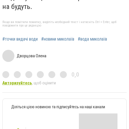
на будуть.
Якщо ви помітили помилку, виділіть необхідний текст і натисніть Ctrl + Enter, щоб
повідомити про це редакцію
#точки видачі води
#новини миколаїв
#вода миколаїв
Дворцова Олена
0,0
Авторизуйтесь
, щоб оцінити
Діліться цією новиною та підписуйтесь на наші канали