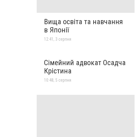
Вища освіта та навчання
в Японії
12:41, 3 серпня
Сімейний адвокат Осадча
Крістина
10:48, 5 серпня