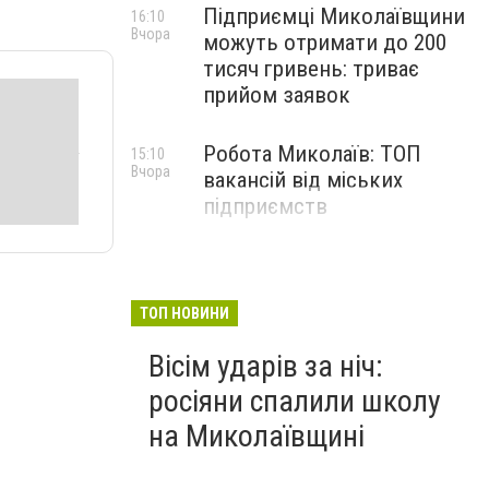
Підприємці Миколаївщини
16:10
Вчора
можуть отримати до 200
тисяч гривень: триває
прийом заявок
Робота Миколаїв: ТОП
15:10
Вчора
вакансій від міських
підприємств
ТОП НОВИНИ
Вісім ударів за ніч:
росіяни спалили школу
на Миколаївщині