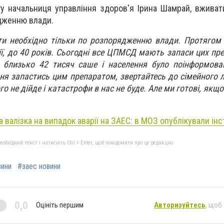
гу начальниця управління здоров'я Ірина Шамрай, вживат
дженню влади.
и необхідно тільки по розпорядженню влади. Протягом 
ії, до 40 років. Сьогодні все ЦПМСД мають запаси цих пре
 близько 42 тисяч саше і населення було поінформова
ня запастись цим препаратом, звертайтесь до сімейного л
о не дійде і катастрофи в нас не буде. Але ми готові, якщо
 валізка на випадок аварії на ЗАЕС: в МОЗ опублікували інст
бхідний текст і натисніть Ctrl + Enter, щоб повідомити про це редакцію
вини
#заес новини
0,0
Оцініть першим
Авторизуйтесь
, щоб