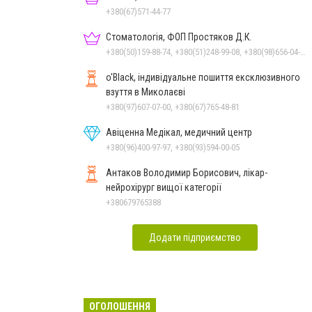
+380(67)571-44-77
Стоматологія, ФОП Простяков Д.К.
+380(50)159-88-74, +380(51)248-99-08, +380(98)656-04-14, +380(95)939-60-53
o'Black, індивідуальне пошиття ексклюзивного
взуття в Миколаєві
+380(97)607-07-00, +380(67)765-48-81
Авіценна Медікал, медичний центр
+380(96)400-97-97, +380(93)594-00-05
Антаков Володимир Борисович, лікар-
нейрохірург вищої категорії
+380679765388
Додати підприємство
ОГОЛОШЕННЯ