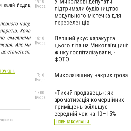
У Миколаєві депутати
19:10
и калій йодид
Вчора
підтримали будівництво
модульного містечка для
переселенців
певного часу,
паратів. Хоча
но сімейними
Перший укус каракурта
18:10
Вчора
ікаря. Але ми
цього літа на Миколаївщині:
 це станеться,
жінку госпіталізували, -
ФОТО
рукції.
Миколаївщину накриє гроза
17:10
Вчора
«Тихий продавець»: як
17:00
Вчора
ароматизація комерційних
приміщень збільшує
середній чек на 10–15%
 оцінити
НОВИНИ КОМПАНІЙ