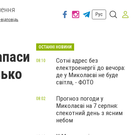
шення
Рус
-відповідь
ОСТАННІ НОВИНИ
апаси
Сотні адрес без
08:10
електроенергії до вечора:
зько
де у Миколаєві не буде
світла, - ФОТО
Прогноз погоди у
08:02
Миколаєві на 7 серпня:
спекотний день з ясним
небом