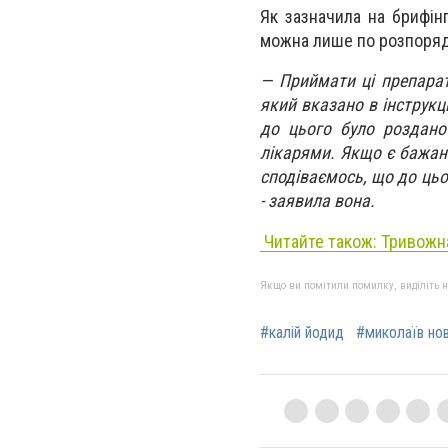
Як зазначила на брифін
можна лише по розпоря
— Приймати ці препарат
який вказано в інструкц
до цього було роздано
лікарями. Якщо є бажан
сподіваємось, що до цьог
- заявила вона.
Читайте також:
Тривожна
Якщо ви помітили помилку, виділіть нео
#калій йодид
#миколаїв но