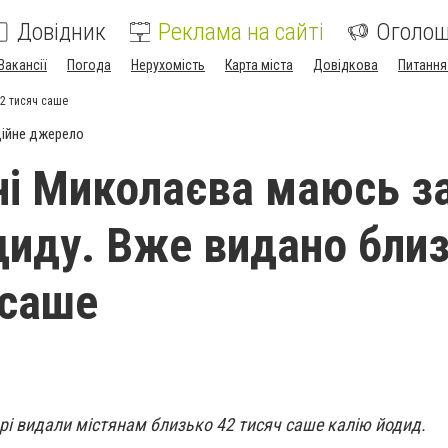
Довідник
Реклама на сайті
Оголо
Вакансії
Погода
Нерухомість
Карта міста
Довідкова
Питання
42 тисяч саше
ійне джерело
рні Миколаєва маюсь з
диду. Вже видано бли
 саше
арі видали містянам близько 42 тисяч саше калію йодид.