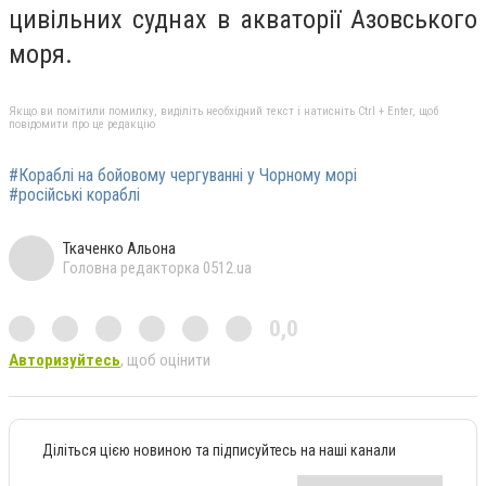
цивільних суднах в акваторії Азовського
моря.
Якщо ви помітили помилку, виділіть необхідний текст і натисніть Ctrl + Enter, щоб
повідомити про це редакцію
#Кораблі на бойовому чергуванні у Чорному морі
#російські кораблі
Ткаченко Альона
Головна редакторка 0512.ua
0,0
Авторизуйтесь
, щоб оцінити
Діліться цією новиною та підписуйтесь на наші канали